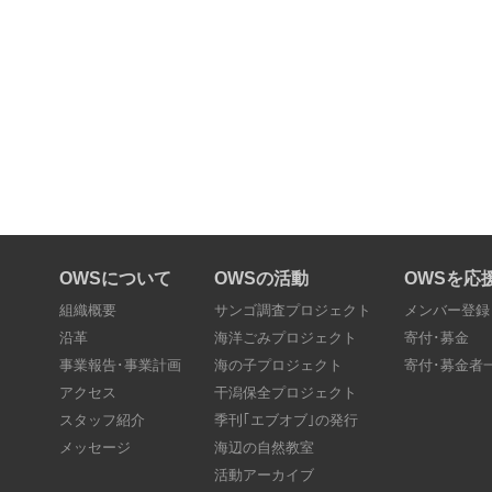
OWSについて
OWSの活動
OWSを応
組織概要
サンゴ調査プロジェクト
メンバー登録
沿革
海洋ごみプロジェクト
寄付･募金
事業報告･事業計画
海の子プロジェクト
寄付･募金者
アクセス
干潟保全プロジェクト
スタッフ紹介
季刊｢エブオブ｣の発行
メッセージ
海辺の自然教室
活動アーカイブ