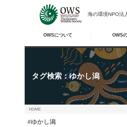
海の環境NPO法人
OWSに
ついて
OWS
タグ検索：
ゆかし潟
HOME
#ゆかし潟