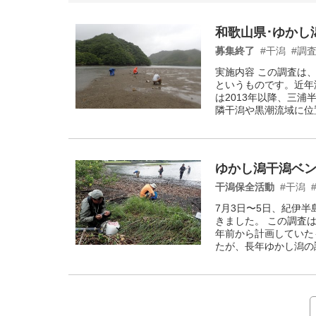
和歌山県･ゆかし
募集終了
#干潟
#調
実施内容 この調査は
というものです。近年
は2013年以降、三
隣干潟や黒潮流域に位
ゆかし潟干潟ベ
干潟保全活動
#干潟
7月3日〜5日、紀伊
きました。 この調査
年前から計画していた
たが、長年ゆかし潟の