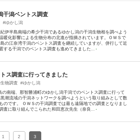
潟干潟ベントス調査
査
#ゆかし潟
、紀伊半島南端の希少干潟であるゆかし潟の干潟生物相を調べよう
温暖化影響による生物分布の北進が指摘されています。ＯＷＳで
浦半島の江奈湾干潟のベントス調査を継続していますが、併行して近
置する干潟でのベントス調査も進めてきました...
ントス調査に行ってきました
#生物調査
#ゆかし潟
半島の南端、那智勝浦町のゆかし潟干潟でのベントス調査に行って
は黒潮流域の干潟ネットワークを調べようという取り組みとして数
ものです。 ＯＷＳの干潟調査では最も遠隔地での調査となりまし
調査に取り組んでこられた和田恵次先生（奈良...
1
2
3