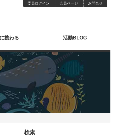
委員ログイン
会員ページ
お問合せ
に
携わる
活動
BLOG
検索