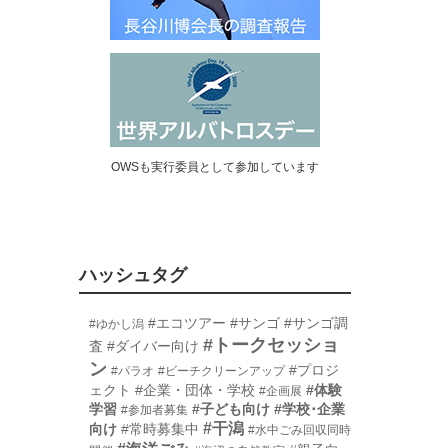
OWSも実行委員として参加しています
ハッシュタグ
#エコツアー
#サンゴ
#サンゴ調
#ゆかし潟
#トークセッショ
査
#ダイバー向け
ン
#プロジ
#パラオ
#ビーチクリーンアップ
ェクト
#企業・団体・学校
#体験
#企画展
学習
#子ども向け
#学校･企業
#参加者募集
#干潟
向け
#常時募集中
#水中ごみ回収同時