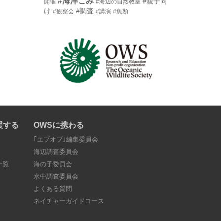
#海洋ごみ
#親子向
開催
#海辺の自然教室
け
#調査
#観察会
#講演
#魚類
援する
OWSに携わる
｢エブオブ｣編集委員会
海辺調査委員会
一覧
海の子委員会
水中調査委員会
よくある質問
ネイチャーガイドコース