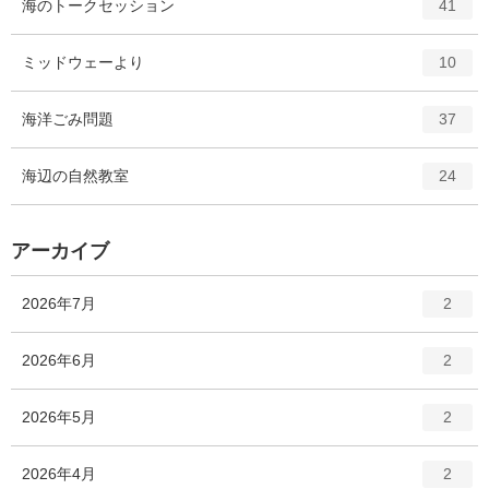
エ
件
海のトークセッション
数
41
リ
ン
ー
ト
エ
件
ミッドウェーより
数
10
リ
ン
ー
ト
エ
件
海洋ごみ問題
数
37
リ
ン
ー
ト
エ
件
海辺の自然教室
数
24
リ
ン
ー
ト
数
リ
アーカイブ
ー
数
エ
件
2026年7月
2
ン
ト
エ
件
2026年6月
2
リ
ン
ー
ト
エ
件
2026年5月
数
2
リ
ン
ー
ト
エ
件
2026年4月
数
2
リ