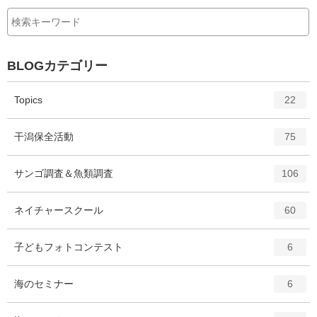
る
BLOGカテゴリー
エ
件
Topics
22
ン
ト
エ
件
干潟保全活動
75
リ
ン
ー
ト
エ
件
サンゴ調査＆魚類調査
数
106
リ
ン
ー
ト
エ
件
ネイチャースクール
数
60
リ
ン
ー
ト
エ
件
子どもフォトコンテスト
数
6
リ
ン
ー
ト
エ
件
海のセミナー
数
6
リ
ン
ー
ト