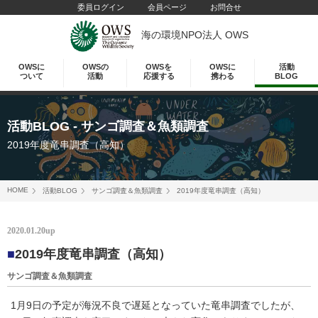
委員ログイン
会員ページ
お問合せ
海の環境NPO法人 OWS
OWSに
OWSの
OWSを
OWSに
活動
ついて
活動
応援する
携わる
BLOG
活動BLOG
- サンゴ調査＆魚類調査
2019年度竜串調査（高知）
HOME
活動BLOG
サンゴ調査＆魚類調査
2019年度竜串調査（高知）
2020.01.20up
■
2019年度竜串調査（高知）
サンゴ調査＆魚類調査
1月9日の予定が海況不良で遅延となっていた竜串調査でしたが、