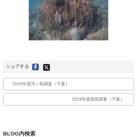
X
シェアする
F
(
旧
a
T
c
w
i
e
2019年度沖ノ島調査（千葉）
t
t
b
e
r
o
)
で
2019年度坂田調査（千葉）
o
シ
ェ
k
ア
す
で
る
シ
ェ
ア
BLOG内検索
す