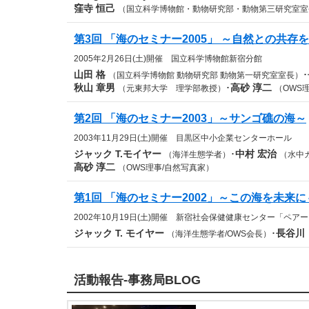
窪寺 恒己
（国立科学博物館・動物研究部・動物第三研究室室
第3回 「海のセミナー2005」 ～自然との共存
2005年2月26日(土)開催
国立科学博物館新宿分館
山田 格
･
（国立科学博物館 動物研究部 動物第一研究室室長）
秋山 章男
･
高砂 淳二
（元東邦大学 理学部教授）
（OWS
第2回 「海のセミナー2003」～サンゴ礁の海～
2003年11月29日(土)開催
目黒区中小企業センターホール
ジャック T.モイヤー
･
中村 宏治
（海洋生態学者）
（水中
高砂 淳二
（OWS理事/自然写真家）
第1回 「海のセミナー2002」～この海を未来
2002年10月19日(土)開催
新宿社会保健健康センター「ペアー
ジャック T. モイヤー
･
長谷川
（海洋生態学者/OWS会長）
活動報告-事務局BLOG