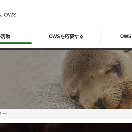
 OWS
の
活動
OWSを
応援する
OWS
ナー