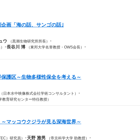
特別企画「海の話、サンゴの話｣
ュウ
･
（黒潮生物研究所所長）
･
長谷川 博
･
長）
（東邦大学名誉教授・OWS会長）
海洋保護区～生物多様性保全を考える～
･
（日本水中映像株式会社学術コンサルタント）
学教育研究センター特任教授）
る。～マッコウクジラが見る深海世界～
･
天野 雅男
･
TEC）研究員）
（帝京科学大学 助教授）