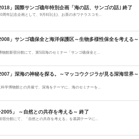
ー2018」国際サンゴ礁年特別企画「海の話、サンゴの話｣ 終了
0周年記念企画として、9月8日(土)、お茶の水ワテラスコモ...
ー2008」サンゴ礁保全と海洋保護区～生物多様性保全を考える～
博物館新宿分館にて、第5回海のセミナー「サンゴ礁保全と...
ー2007」深海の神秘を探る。～マッコウクジラが見る深海世界～
国立科学博物館との共催で、深海をテーマに、海のセミナーを...
2005」 ～自然との共存を考える～ 終了
館新宿分館にて、「自然との共存を考える」を基調テーマに...