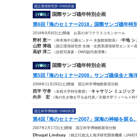
国立環境研究所･OWS共催
国際サンゴ礁年特別企画
第6回 ｢海のセミナー2018」国際サンゴ礁年
2018年9月8日(土)開催
お茶の水ワテラスコモンホール
野村 恵一
･
中地 シ
（串本海中公園センター 水族館前館長）
山野 博哉
（国立環境研究所 生物・生態系環境研究センター
高砂 淳二
（自然写真家・OWS副代表理事）
国際サンゴ礁年特別企画
第5回 ｢海のセミナー2008」サンゴ礁保全と
2008年11月29日(土)開催
国立科学博物館新宿分館
西平 守孝
･
キャサリン ミュジック
（名桜大学特任教授）
向井 宏
（海の生き物を守る会代表／京都大学フィールド科
国立科学博物館･OWS共済
第4回 ｢海のセミナー2007」深海の神秘を探
2007年2月17日(土)開催
国立科学博物館新宿分館
Dhugal Lindsay
（独立行政法人海洋研究開発機構（JAMS