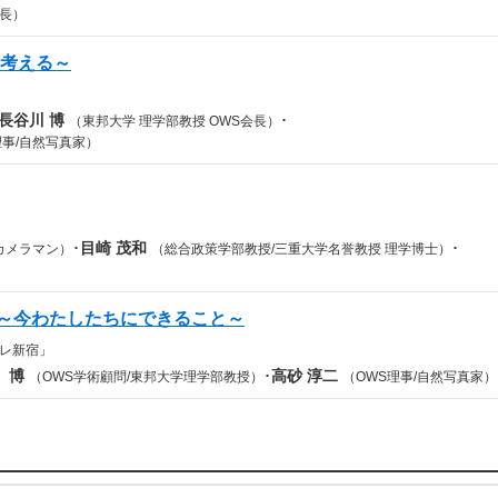
長）
を考える～
長谷川 博
･
（東邦大学 理学部教授 OWS会長）
理事/自然写真家）
･
目崎 茂和
･
カメラマン）
（総合政策学部教授/三重大学名誉教授 理学博士）
に～今わたしたちにできること～
レ新宿」
 博
･
高砂 淳二
（OWS学術顧問/東邦大学理学部教授）
（OWS理事/自然写真家）