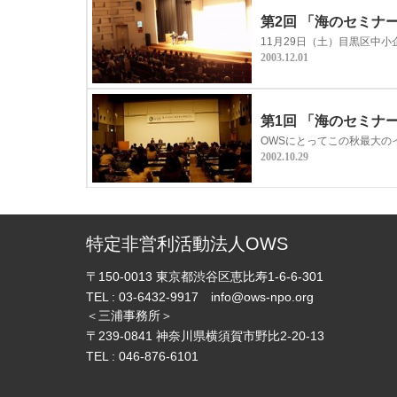
第2回 「海のセミナー
11月29日（土）目黒区中小
2003.12.01
第1回 「海のセミナ
OWSにとってこの秋最大のイ
2002.10.29
特定非営利活動法人OWS
〒150-0013
東京都渋谷区恵比寿1-6-6-301
TEL :
03-6432-9917
info@ows-npo.org
＜三浦事務所＞
〒239-0841
神奈川県横須賀市野比2-20-13
TEL :
046-876-6101