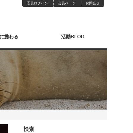
委員ログイン
会員ページ
お問合せ
に
携わる
活動
BLOG
検索