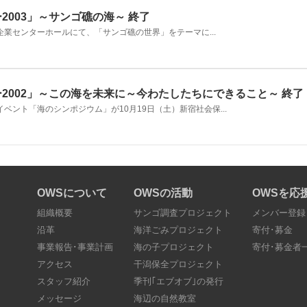
2003」～サンゴ礁の海～ 終了
企業センターホールにて、「サンゴ礁の世界」をテーマに...
ー2002」～この海を未来に～今わたしたちにできること～ 終了
ベント「海のシンポジウム」が10月19日（土）新宿社会保...
OWSについて
OWSの活動
OWSを応
組織概要
サンゴ調査プロジェクト
メンバー登録
沿革
海洋ごみプロジェクト
寄付･募金
事業報告･事業計画
海の子プロジェクト
寄付･募金者
アクセス
干潟保全プロジェクト
スタッフ紹介
季刊｢エブオブ｣の発行
メッセージ
海辺の自然教室