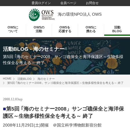
委員ログイン
会員ページ
お問合せ
海の環境NPO法人 OWS
OWSに
OWSの
OWSを
OWSに
活動
ついて
活動
応援する
携わる
BLOG
活動BLOG
- 海のセミナー
第5回 ｢海のセミナー2008」サンゴ礁保全と海洋保護区～生物多様
性保全を考える～ 終了
HOME
活動BLOG
海のセミナー
第5回 ｢海のセミナー2008」サンゴ礁保全と海洋保護区～生物多様性保全を考える～ 終了
2008.12.03up
■
第5回 ｢海のセミナー2008」サンゴ礁保全と海洋保
護区～生物多様性保全を考える～ 終了
2008年11月29日(土)開催 ＠国立科学博物館新宿分館