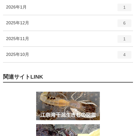
ー
ト
エ
件
2026年1月
数
1
リ
ン
ー
ト
エ
件
2025年12月
数
6
リ
ン
ー
ト
エ
件
2025年11月
数
1
リ
ン
ー
ト
エ
件
2025年10月
数
4
リ
ン
ー
ト
数
リ
関連サイトLINK
ー
数