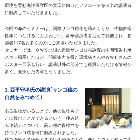
環境を育む海洋保護区の実現に向けたアプローチを３名の講演者
に解説していただきました。
今回の海のセミナーは、国際サンゴ礁年を締めくくり、生物多様
性年につなげるにふさわしい、豪華講演者を迎えて開催され、参
加者117名と多くの方にご来場いただきました。
セミナーでは、ＯＷＳ北限の造礁サンゴ分布調査の中間報告もポ
スター掲示したほか、開催協力を得た環境省さんやＷＷＦさんの
ポスター展示も行い、講演以外の部分でも鑑賞いただける情報が
多く、充実した内容となりました。
1. 西平守孝氏の講演｢サンゴ礁の
自然をみつめて｣
ある生物がいることで、他の生物もそ
こに棲むことができるという「棲み込
み連鎖」について、高い種の多様性を
持つサンゴ礁を例に解説されました。
棲み場所を多様化するのは生物そのもの。楽しんでよく知って生