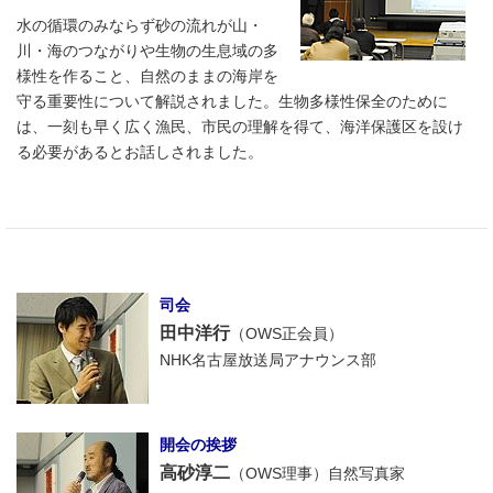
水の循環のみならず砂の流れが山・
川・海のつながりや生物の生息域の多
様性を作ること、自然のままの海岸を
守る重要性について解説されました。生物多様性保全のために
は、一刻も早く広く漁民、市民の理解を得て、海洋保護区を設け
る必要があるとお話しされました。
司会
田中洋行
（OWS正会員）
NHK名古屋放送局アナウンス部
開会の挨拶
高砂淳二
（OWS理事）自然写真家