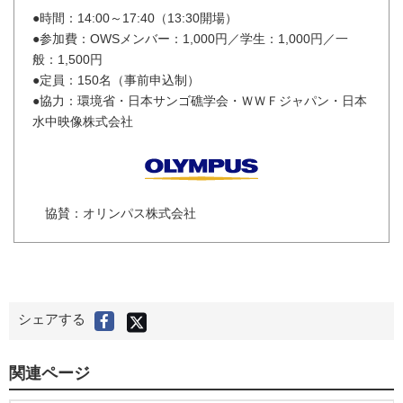
●時間：14:00～17:40（13:30開場）
●参加費：OWSメンバー：1,000円／学生：1,000円／一
般：1,500円
●定員：150名（事前申込制）
●協力：環境省・日本サンゴ礁学会・ＷＷＦジャパン・日本
水中映像株式会社
協賛：オリンパス株式会社
X
シェアする
F
(
旧
a
T
c
w
i
e
t
関連ページ
t
b
e
r