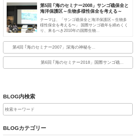
o
)
で
第5回 ｢海のセミナー2008」サンゴ礁保全と
o
シ
ェ
海洋保護区～生物多様性保全を考える～
k
ア
す
で
る
テーマは、「サンゴ礁保全と海洋保護区～生物多
シ
様性保全を考える〜」 国際サンゴ礁年を締めくく
ェ
り、来るべき2010年の国際生物...
ア
す
る
第4回 ｢海のセミナー2007」深海の神秘を...
第6回 ｢海のセミナー2018」国際サンゴ礁...
BLOG内検索
BLOGカテゴリー