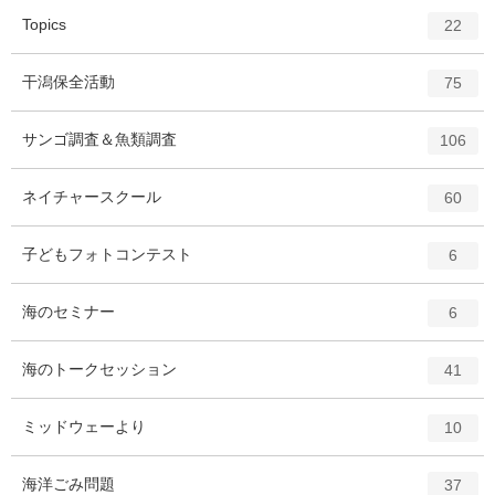
エ
件
Topics
22
ン
ト
エ
件
干潟保全活動
75
リ
ン
ー
ト
エ
件
サンゴ調査＆魚類調査
数
106
リ
ン
ー
ト
エ
件
ネイチャースクール
数
60
リ
ン
ー
ト
エ
件
子どもフォトコンテスト
数
6
リ
ン
ー
ト
エ
件
海のセミナー
数
6
リ
ン
ー
ト
エ
件
海のトークセッション
数
41
リ
ン
ー
ト
エ
件
ミッドウェーより
数
10
リ
ン
ー
ト
エ
件
海洋ごみ問題
数
37