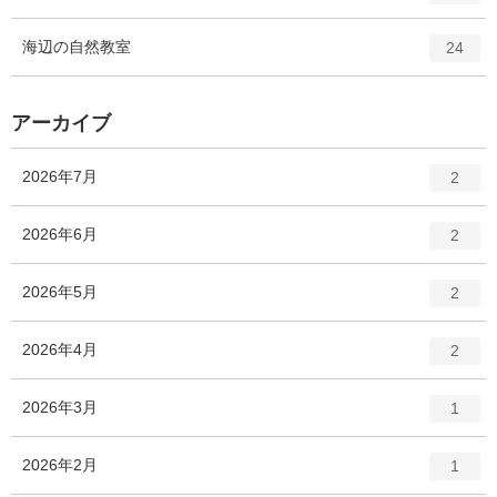
リ
ン
ー
ト
エ
件
海辺の自然教室
数
24
リ
ン
ー
ト
数
リ
アーカイブ
ー
数
エ
件
2026年7月
2
ン
ト
エ
件
2026年6月
2
リ
ン
ー
ト
エ
件
2026年5月
数
2
リ
ン
ー
ト
エ
件
2026年4月
数
2
リ
ン
ー
ト
エ
件
2026年3月
数
1
リ
ン
ー
ト
エ
件
2026年2月
数
1
リ
ン