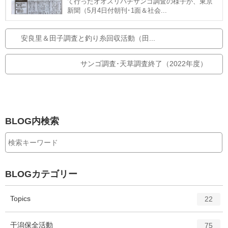
て行ったオオスリバチサンゴ調査の様子が、東京
新聞（5月4日付朝刊･1面＆社会...
安良里＆田子調査と釣り糸回収活動（田...
サンゴ調査･天草調査終了（2022年度）
BLOG内検索
BLOGカテゴリー
エ
件
Topics
22
ン
ト
エ
件
干潟保全活動
75