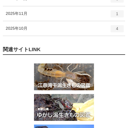
リ
ン
ー
ト
エ
件
2025年11月
数
1
リ
ン
ー
ト
エ
件
2025年10月
数
4
リ
ン
ー
ト
数
リ
関連サイトLINK
ー
数