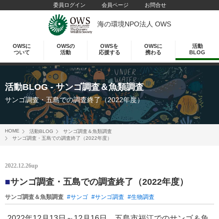
委員ログイン
会員ページ
お問合せ
海の環境NPO法人 OWS
OWSに
OWSの
OWSを
OWSに
活動
ついて
活動
応援する
携わる
BLOG
活動BLOG
- サンゴ調査＆魚類調査
サンゴ調査・五島での調査終了（2022年度）
HOME
活動BLOG
サンゴ調査＆魚類調査
サンゴ調査・五島での調査終了（2022年度）
2022.12.26up
■
サンゴ調査・五島での調査終了（2022年度）
サンゴ調査＆魚類調査
#サンゴ
#サンゴ調査
#生物調査
2022年12月13日～12月16日、五島市福江でのサンゴ＆魚