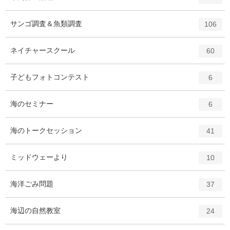
リ
ン
ー
ト
エ
件
サンゴ調査＆魚類調査
数
106
リ
ン
ー
ト
エ
件
ネイチャースクール
数
60
リ
ン
ー
ト
エ
件
子どもフォトコンテスト
数
6
リ
ン
ー
ト
エ
件
海のセミナー
数
6
リ
ン
ー
ト
エ
件
海のトークセッション
数
41
リ
ン
ー
ト
エ
件
ミッドウェーより
数
10
リ
ン
ー
ト
エ
件
海洋ごみ問題
数
37
リ
ン
ー
ト
エ
件
海辺の自然教室
数
24
リ
ン
ー