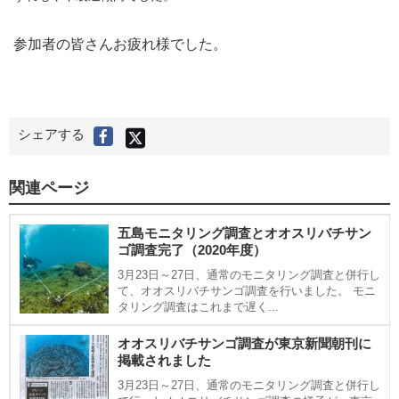
参加者の皆さんお疲れ様でした。
X
シェアする
F
(
旧
a
T
c
w
i
e
t
関連ページ
t
b
e
r
o
)
で
五島モニタリング調査とオオスリバチサン
o
シ
ェ
ゴ調査完了（2020年度）
k
ア
す
で
る
3月23日～27日、通常のモニタリング調査と併行し
シ
て、オオスリバチサンゴ調査を行いました。 モニ
ェ
タリング調査はこれまで遅く...
ア
す
オオスリバチサンゴ調査が東京新聞朝刊に
る
掲載されました
3月23日～27日、通常のモニタリング調査と併行し