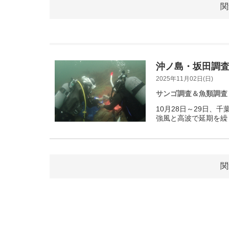
関
沖ノ島・坂田調査
2025年11月02日(日)
サンゴ調査＆魚類調査
10月28日～29日、
強風と高波で延期を繰り
関