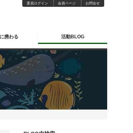
委員ログイン
会員ページ
お問合せ
に
携わる
活動
BLOG