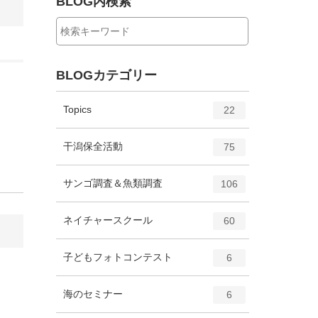
BLOG内検索
BLOGカテゴリー
エ
件
Topics
22
ン
ト
エ
件
干潟保全活動
75
リ
ン
ー
ト
エ
件
サンゴ調査＆魚類調査
数
106
リ
ン
ー
ト
エ
件
ネイチャースクール
数
60
リ
ン
ー
ト
エ
件
子どもフォトコンテスト
数
6
リ
ン
ー
ト
エ
件
海のセミナー
数
6
リ
ン
ー