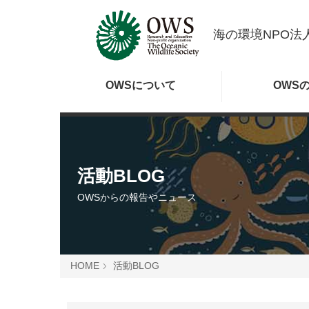
海の環境NPO法人
OWSに
ついて
OWS
活動BLOG
OWSからの報告やニュース
HOME
活動BLOG