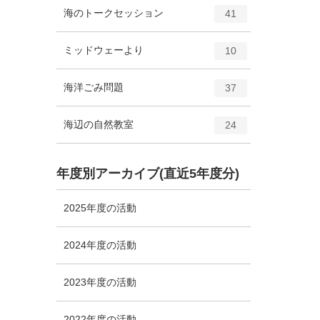
ト
エ
件
海のトークセッション
数
41
リ
ン
ー
ト
エ
件
ミッドウェーより
数
10
リ
ン
ー
ト
エ
件
海洋ごみ問題
数
37
リ
ン
ー
ト
エ
件
海辺の自然教室
数
24
リ
ン
ー
ト
数
リ
年度別アーカイブ(直近5年度分)
ー
数
2025年度の活動
2024年度の活動
2023年度の活動
2022年度の活動