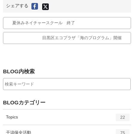
X
シェアする
F
(
旧
a
T
c
w
i
e
夏休みネイチャースクール 終了
t
t
b
e
r
o
)
目黒区エコプラザ「海のプログラム」開催
で
o
シ
ェ
k
ア
す
で
る
シ
ェ
ア
BLOG内検索
す
る
BLOGカテゴリー
エ
件
Topics
22
ン
ト
エ
件
干潟保全活動
75