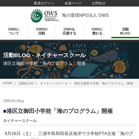
委員ログイン
会員ページ
お問合せ
海の環境NPO法人 OWS
OWSに
OWSの
OWSを
OWSに
活動
ついて
活動
応援する
携わる
BLOG
活動BLOG
- ネイチャースクール
港区立御田小学校「海のプログラム」開催
HOME
活動BLOG
ネイチャースクール
港区立御田小学校「海のプログラム」開催
2009.09.28up
■
港区立御田小学校「海のプログラム」開催
ネイチャースクール
9月26日（土）、三浦半島和田長浜海岸で小学校PTA主催「海のプ