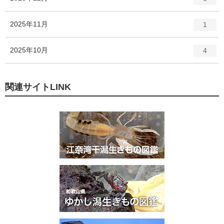
リ
ン
ー
ト
エ
件
2025年11月
数
1
リ
ン
ー
ト
エ
件
2025年10月
数
4
リ
ン
ー
ト
数
リ
関連サイトLINK
ー
数