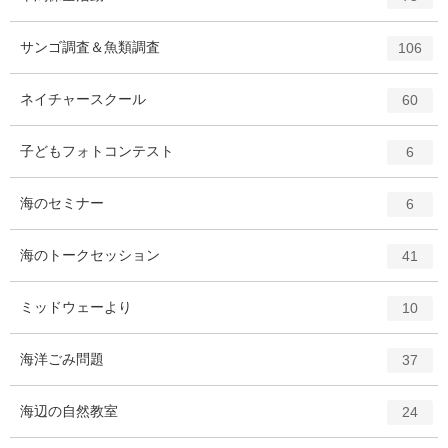
リ
ン
ー
ト
エ
件
サンゴ調査＆魚類調査
数
106
リ
ン
ー
ト
エ
件
ネイチャースクール
数
60
リ
ン
ー
ト
エ
件
子どもフォトコンテスト
数
6
リ
ン
ー
ト
エ
件
海のセミナー
数
6
リ
ン
ー
ト
エ
件
海のトークセッション
数
41
リ
ン
ー
ト
エ
件
ミッドウェーより
数
10
リ
ン
ー
ト
エ
件
海洋ごみ問題
数
37
リ
ン
ー
ト
エ
件
海辺の自然教室
数
24
リ
ン
ー