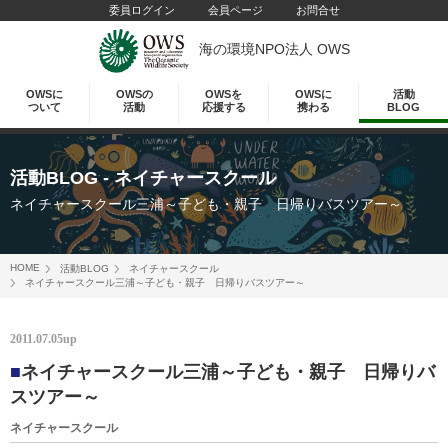
委員ログイン
会員ページ
お問合せ
海の環境NPO法人 OWS
OWSに
OWSの
OWSを
OWSに
活動
ついて
活動
応援する
携わる
BLOG
活動BLOG
- ネイチャースクール
ネイチャースクール三浦～子ども・親子 日帰りバスツアー～
HOME
活動BLOG
ネイチャースクール
ネイチャースクール三浦～子ども・親子 日帰りバスツアー～
2011.07.05up
■
ネイチャースクール三浦～子ども・親子 日帰りバ
スツアー～
ネイチャースクール