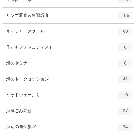
リ
ン
ー
ト
エ
件
サンゴ調査＆魚類調査
数
106
リ
ン
ー
ト
エ
件
ネイチャースクール
数
60
リ
ン
ー
ト
エ
件
子どもフォトコンテスト
数
6
リ
ン
ー
ト
エ
件
海のセミナー
数
6
リ
ン
ー
ト
エ
件
海のトークセッション
数
41
リ
ン
ー
ト
エ
件
ミッドウェーより
数
10
リ
ン
ー
ト
エ
件
海洋ごみ問題
数
37
リ
ン
ー
ト
エ
件
海辺の自然教室
数
24
リ
ン
ー