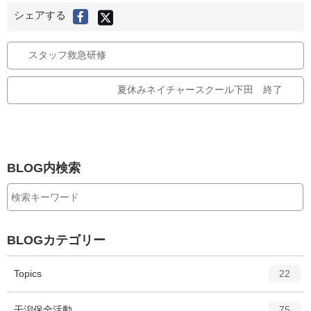
X
シェアする
F
(
旧
a
T
c
w
i
e
スタッフ救急研修
t
t
b
e
r
o
)
で
夏休みネイチャースクール下田 終了
o
シ
ェ
k
ア
す
で
る
シ
ェ
ア
BLOG内検索
す
る
BLOGカテゴリー
エ
件
Topics
22
ン
ト
エ
件
干潟保全活動
75