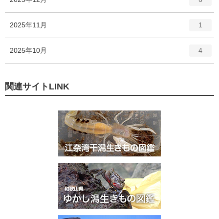
リ
ン
ー
ト
エ
件
2025年11月
数
1
リ
ン
ー
ト
エ
件
2025年10月
数
4
リ
ン
ー
ト
数
リ
関連サイトLINK
ー
数