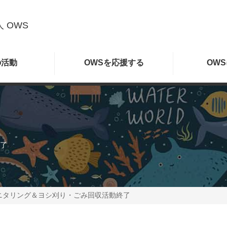
 OWS
の
活動
OWSを
応援する
OWS
了
ニタリング＆ヨシ刈り・ごみ回収活動終了