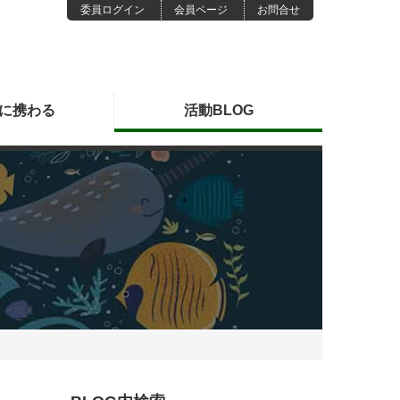
委員ログイン
会員ページ
お問合せ
に
携わる
活動
BLOG