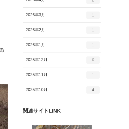
リ
ン
ー
ト
エ
件
2026年3月
数
1
リ
ン
ー
ト
エ
件
2026年2月
数
1
リ
ン
ー
ト
エ
件
2026年1月
数
1
リ
り取
ン
ー
ト
エ
件
2025年12月
数
6
リ
ン
ー
ト
エ
件
2025年11月
数
1
リ
ン
ー
ト
エ
件
2025年10月
数
4
リ
ン
ー
ト
数
リ
関連サイトLINK
ー
数