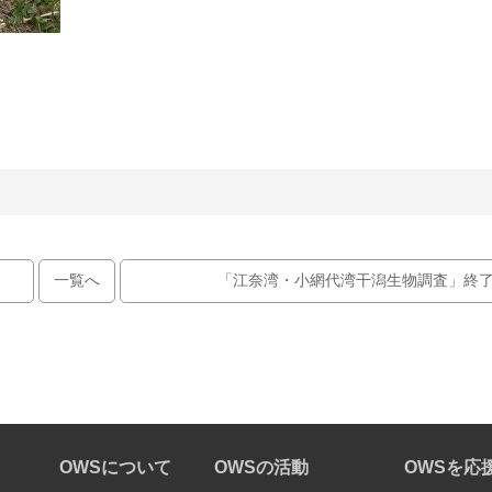
一覧へ
「江奈湾・小網代湾干潟生物調査」終
OWSについて
OWSの活動
OWSを応