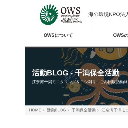
海の環境NPO法人
OWSに
ついて
OWS
活動BLOG
- 干潟保全活動
江奈湾干潟モニタリング＆ヨシ刈り・ごみ回収活動終
HOME
活動BLOG
干潟保全活動
江奈湾干潟モ