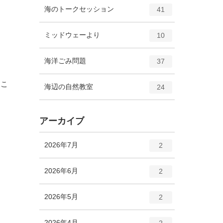
ト
エ
件
海のトークセッション
数
41
リ
ン
ー
ト
エ
件
ミッドウェーより
数
10
リ
ン
ー
ト
エ
件
海洋ごみ問題
数
37
リ
ン
ー
ト
るこ
エ
件
海辺の自然教室
数
24
リ
ン
ー
ト
数
リ
アーカイブ
ー
数
エ
件
2026年7月
2
ン
ト
エ
件
2026年6月
2
リ
ン
ー
ト
エ
件
2026年5月
数
2
リ
ン
ー
ト
エ
件
2026年4月
数
2