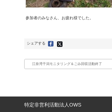
参加者のみなさん、お疲れ様でした。
X
シェアする
F
(
旧
a
T
c
w
i
e
t
t
b
e
江奈湾干潟モニタリング＆ごみ回収活動終了
r
o
)
で
o
シ
ェ
k
ア
す
で
る
シ
ェ
ア
す
特定非営利活動法人OWS
る