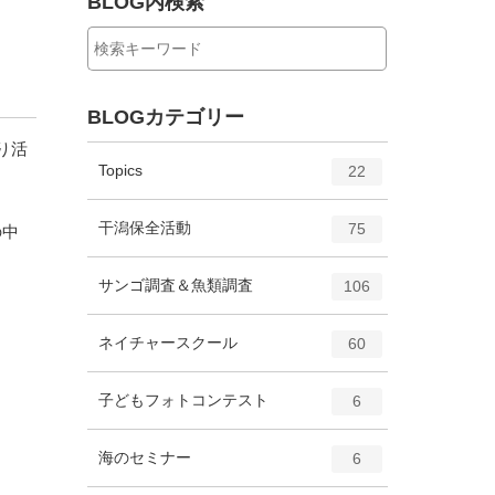
BLOG内検索
BLOGカテゴリー
り活
エ
件
Topics
22
ン
ト
エ
件
干潟保全活動
75
の中
リ
ン
ー
ト
エ
件
サンゴ調査＆魚類調査
数
106
リ
ン
ー
ト
エ
件
ネイチャースクール
数
60
リ
ン
ー
ト
エ
件
子どもフォトコンテスト
数
6
リ
ン
ー
ト
エ
件
海のセミナー
数
6
リ
ン
ー