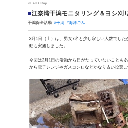
2014.03.03up
■
江奈湾干潟モニタリング＆ヨシ刈
干潟保全活動
#干潟
#海洋ごみ
3月1日（土）は、男女7名と少し寂しい人数でし
動も実施しました。
今回は2月1日の活動から日がたっていないことも
から電子レンジやガスコンロなどかなり古い投棄ご