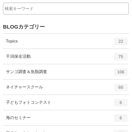
る
BLOGカテゴリー
エ
件
Topics
22
ン
ト
エ
件
干潟保全活動
75
リ
ン
ー
ト
エ
件
サンゴ調査＆魚類調査
数
106
リ
ン
ー
ト
エ
件
ネイチャースクール
数
60
リ
ン
ー
ト
エ
件
子どもフォトコンテスト
数
6
リ
ン
ー
ト
エ
件
海のセミナー
数
6
リ
ン
ー
ト