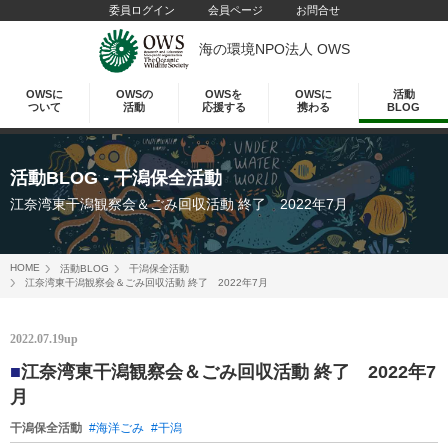
委員ログイン
会員ページ
お問合せ
海の環境NPO法人 OWS
OWSに
OWSの
OWSを
OWSに
活動
ついて
活動
応援する
携わる
BLOG
活動BLOG
- 干潟保全活動
江奈湾東干潟観察会＆ごみ回収活動 終了 2022年7月
HOME
活動BLOG
干潟保全活動
江奈湾東干潟観察会＆ごみ回収活動 終了 2022年7月
2022.07.19up
■
江奈湾東干潟観察会＆ごみ回収活動 終了 2022年7
月
干潟保全活動
#海洋ごみ
#干潟