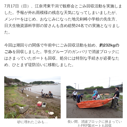
7月17日（日）、江奈湾東干潟で観察会とごみ回収活動を実施しま
した。予報が外れ雨模様の残念な天気になってしまいましたが、
メンバーをはじめ、おなじみになった地元剣崎小学校の先生方、
日大生物資源科学部の皆さんも含め総勢24名での実施となりまし
た。
今回は潮回りの関係で午前中にごみ回収活動を始め、
約232kgの
ごみ
を回収しました。学生グループのガンバリで消波ブロックに
はさまっていたボートも回収、処分には特別な手続きが必要なた
め、ひとまず堤防沿いに移動しました。
長い間、消波ブロックに挟まってい
砂に埋れたごみも…
たFRP製ボートも回収