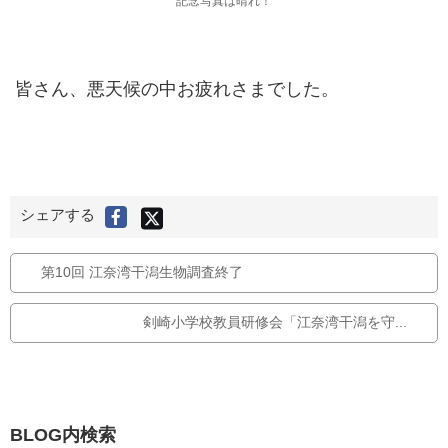
記念写真は晴れ！
皆さん、悪天候の中お疲れさまでした。
X
シェアする
F
(
旧
a
T
c
w
i
e
第10回 江奈湾干潟生物調査終了
t
t
b
e
r
o
)
剣崎小学校教員研修会「江奈湾干潟を守...
で
o
シ
ェ
k
ア
す
で
る
シ
ェ
ア
BLOG内検索
す