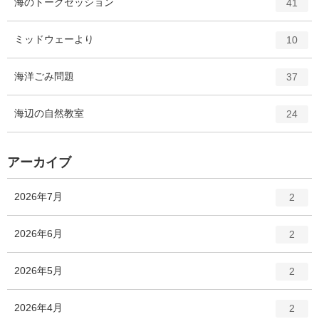
エ
件
海のトークセッション
数
41
リ
ン
ー
ト
エ
件
ミッドウェーより
数
10
リ
ン
ー
ト
エ
件
海洋ごみ問題
数
37
リ
ン
ー
ト
エ
件
海辺の自然教室
数
24
リ
ン
ー
ト
数
リ
アーカイブ
ー
数
エ
件
2026年7月
2
ン
ト
エ
件
2026年6月
2
リ
ン
ー
ト
エ
件
2026年5月
数
2
リ
ン
ー
ト
エ
件
2026年4月
数
2
リ