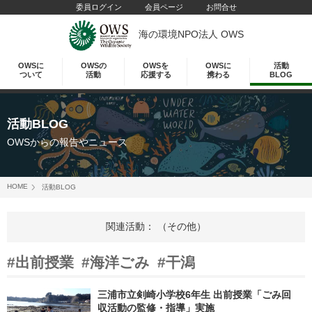
委員ログイン
会員ページ
お問合せ
海の環境NPO法人 OWS
OWSに
OWSの
OWSを
OWSに
活動
ついて
活動
応援する
携わる
BLOG
活動BLOG
OWSからの報告やニュース
HOME
活動BLOG
関連活動： （その他）
#出前授業
#海洋ごみ
#干潟
三浦市立剣崎小学校6年生 出前授業「ごみ回
収活動の監修・指導」実施