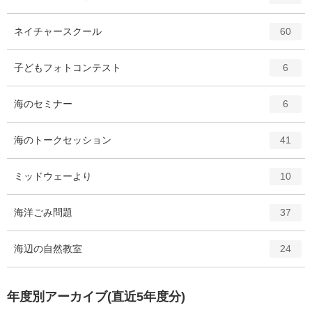
リ
ン
ー
ト
エ
件
ネイチャースクール
数
60
リ
ン
ー
ト
エ
件
子どもフォトコンテスト
数
6
リ
ン
ー
ト
エ
件
海のセミナー
数
6
リ
ン
ー
ト
エ
件
海のトークセッション
数
41
リ
ン
ー
ト
エ
件
ミッドウェーより
数
10
リ
ン
ー
ト
エ
件
海洋ごみ問題
数
37
リ
ン
ー
ト
エ
件
海辺の自然教室
数
24
リ
ン
ー
ト
数
リ
年度別アーカイブ(直近5年度分)
ー