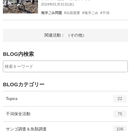
2024年01月31日(水)
海洋ごみ問題
#出前授業
#海洋ごみ
#干潟
関連活動： （その他）
BLOG内検索
BLOGカテゴリー
エ
件
Topics
22
ン
ト
エ
件
干潟保全活動
75
リ
ン
ー
ト
エ
件
サンゴ調査＆魚類調査
数
106