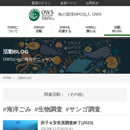
委員ログイン
会員ページ
お問合せ
海の環境NPO法人 OWS
OWSに
OWSの
OWSを
OWSに
活動
ついて
活動
応援する
携わる
BLOG
活動BLOG
OWSからの報告やニュース
HOME
活動BLOG
関連活動： （その他）
#海洋ごみ
#生物調査
#サンゴ調査
田子＆安良里調査終了(2023)
2023年12月28日(木)