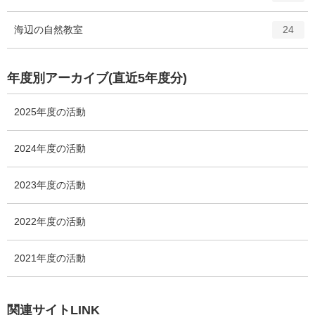
ン
ー
ト
エ
件
海辺の自然教室
数
24
リ
ン
ー
ト
数
リ
年度別アーカイブ(直近5年度分)
ー
数
2025年度の活動
2024年度の活動
2023年度の活動
2022年度の活動
2021年度の活動
関連サイトLINK