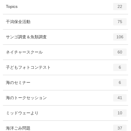
エ
件
Topics
22
ン
ト
エ
件
干潟保全活動
75
リ
ン
ー
ト
エ
件
サンゴ調査＆魚類調査
数
106
リ
ン
ー
ト
エ
件
ネイチャースクール
数
60
リ
ン
ー
ト
エ
件
子どもフォトコンテスト
数
6
リ
ン
ー
ト
エ
件
海のセミナー
数
6
リ
ン
ー
ト
エ
件
海のトークセッション
数
41
リ
ン
ー
ト
エ
件
ミッドウェーより
数
10
リ
ン
ー
ト
エ
件
海洋ごみ問題
数
37
リ