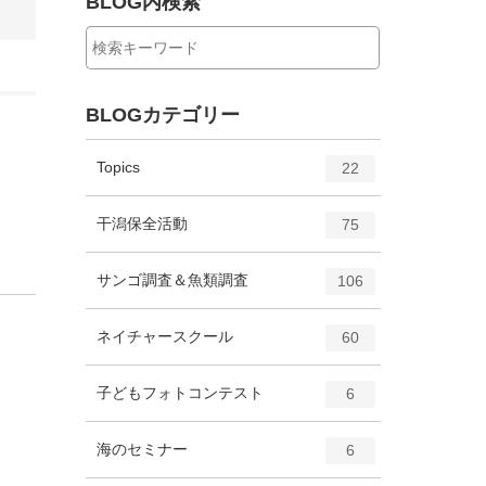
BLOG内検索
BLOGカテゴリー
エ
件
Topics
22
ン
ト
エ
件
干潟保全活動
75
リ
ン
ー
ト
エ
件
サンゴ調査＆魚類調査
数
106
リ
ン
ー
ト
エ
件
ネイチャースクール
数
60
リ
ン
ー
ト
エ
件
子どもフォトコンテスト
数
6
リ
ン
ー
ト
エ
件
海のセミナー
数
6
リ
ン
ー