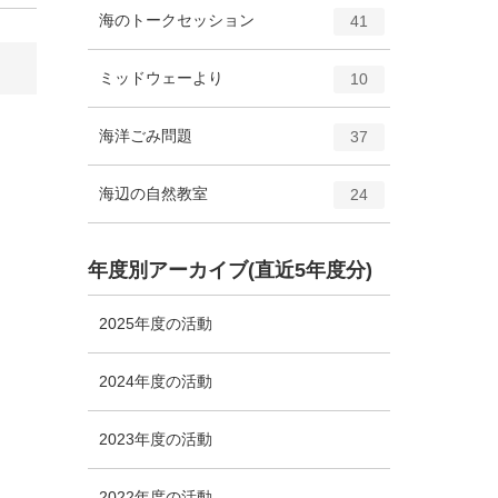
ト
エ
件
海のトークセッション
数
41
リ
ン
ー
ト
エ
件
ミッドウェーより
数
10
リ
ン
ー
ト
エ
件
海洋ごみ問題
数
37
リ
ン
ー
ト
エ
件
海辺の自然教室
数
24
リ
ン
ー
ト
数
リ
年度別アーカイブ(直近5年度分)
ー
数
2025年度の活動
2024年度の活動
2023年度の活動
2022年度の活動