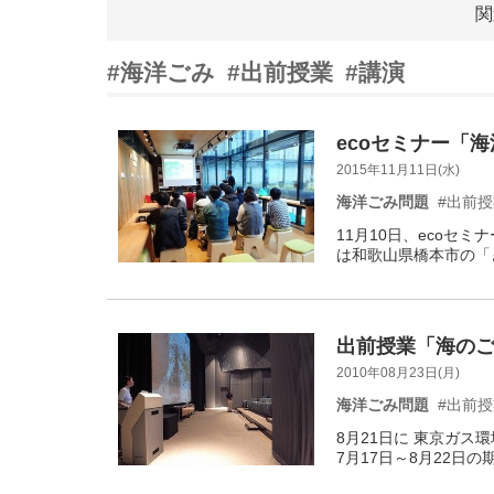
関
#海洋ごみ
#出前授業
#講演
ecoセミナー「
2015年11月11日(水)
海洋ごみ問題
#出前
11月10日、ecoセ
は和歌山県橋本市の「
出前授業「海のご
2010年08月23日(月)
海洋ごみ問題
#出前
8月21日に 東京ガ
7月17日～8月22日