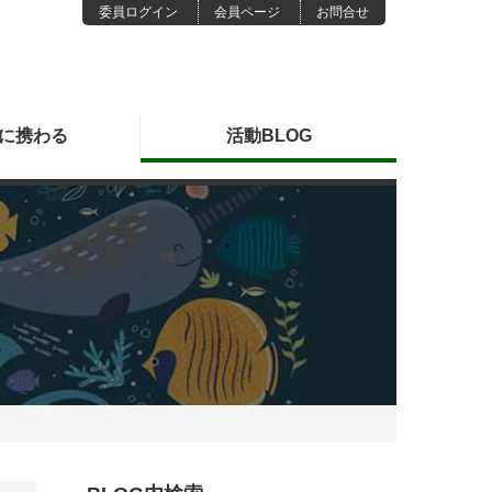
委員ログイン
会員ページ
お問合せ
に
携わる
活動
BLOG