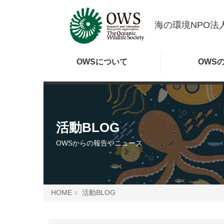
海の環境NPO法人
OWSに
ついて
OWS
活動BLOG
OWSからの報告やニュース
HOME
活動BLOG