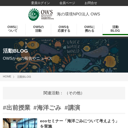
委員ログイン
会員ページ
お問合せ
海の環境NPO法人 OWS
OWSに
OWSの
OWSを
OWSに
活動
ついて
活動
応援する
携わる
BLOG
活動BLOG
OWSからの報告やニュース
HOME
活動BLOG
関連活動： （その他）
#出前授業
#海洋ごみ
#講演
ecoセミナー「海洋ごみについて考えよう」
を実施