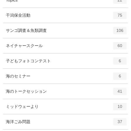
22
ン
ト
エ
件
干潟保全活動
75
リ
ン
ー
ト
エ
件
サンゴ調査＆魚類調査
数
106
リ
ン
ー
ト
エ
件
ネイチャースクール
数
60
リ
ン
ー
ト
エ
件
子どもフォトコンテスト
数
6
リ
ン
ー
ト
エ
件
海のセミナー
数
6
リ
ン
ー
ト
エ
件
海のトークセッション
数
41
リ
ン
ー
ト
エ
件
ミッドウェーより
数
10
リ
ン
ー
ト
エ
件
海洋ごみ問題
数
37
リ
ン
ー