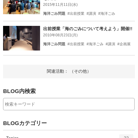
2015年11月11日(水)
海洋ごみ問題
#出前授業
#講演
#海洋ごみ
出前授業「海のごみについて考えよう」開催!!
2010年08月23日(月)
海洋ごみ問題
#出前授業
#海洋ごみ
#講演
#企画展
関連活動： （その他）
BLOG内検索
BLOGカテゴリー
エ
件
Topics