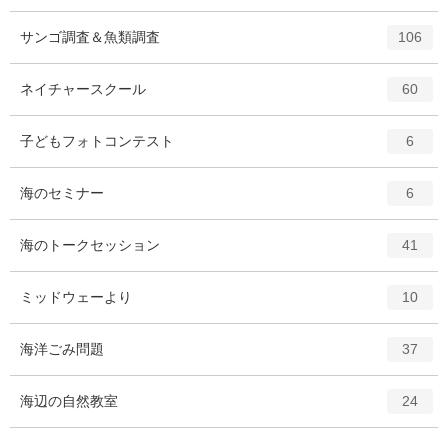
ン
ー
ト
エ
件
サンゴ調査＆魚類調査
数
106
リ
ン
ー
ト
エ
件
ネイチャースクール
数
60
リ
ン
ー
ト
エ
件
子どもフォトコンテスト
数
6
リ
ン
ー
ト
エ
件
海のセミナー
数
6
リ
ン
ー
ト
エ
件
海のトークセッション
数
41
リ
ン
ー
ト
エ
件
ミッドウェーより
数
10
リ
ン
ー
ト
エ
件
海洋ごみ問題
数
37
リ
ン
ー
ト
エ
件
海辺の自然教室
数
24
リ
ン
ー
ト