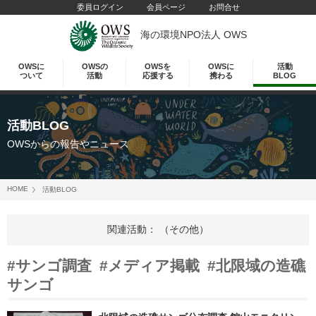
委員ログイン
会員ページ
お問合せ
海の環境NPO法人 OWS
OWSに
OWSの
OWSを
OWSに
活動
ついて
活動
応援する
携わる
BLOG
活動BLOG
OWSからの報告やニュース
HOME
活動BLOG
関連活動： （その他）
#サンゴ調査
#メディア掲載
#北限域の造礁
サンゴ