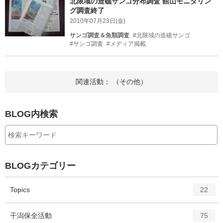
北限域の造礁サンゴ分布調査 館山モニタリン
グ調査終了
2010年07月23日(金)
サンゴ調査＆魚類調査
#北限域の造礁サンゴ
#サンゴ調査
#メディア掲載
関連活動： （その他）
BLOG内検索
BLOGカテゴリー
エ
件
Topics
22
ン
ト
エ
件
干潟保全活動
75
リ