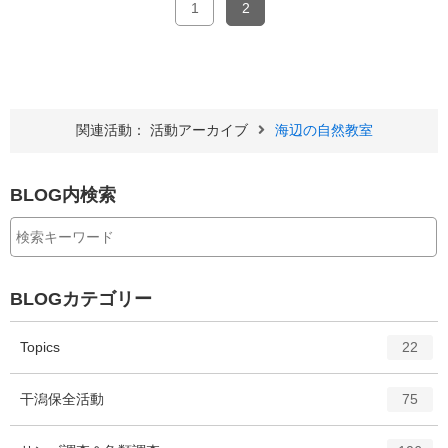
1
2
関連活動： 活動アーカイブ
海辺の自然教室
BLOG内検索
BLOGカテゴリー
エ
件
Topics
22
ン
ト
エ
件
干潟保全活動
75
リ
ン
ー
ト