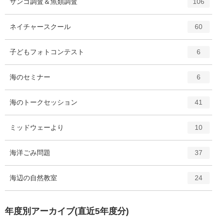
エ
件
サンゴ調査＆魚類調査
数
106
リ
ン
ー
ト
エ
件
ネイチャースクール
数
60
リ
ン
ー
ト
エ
件
子どもフォトコンテスト
数
6
リ
ン
ー
ト
エ
件
海のセミナー
数
6
リ
ン
ー
ト
エ
件
海のトークセッション
数
41
リ
ン
ー
ト
エ
件
ミッドウェーより
数
10
リ
ン
ー
ト
エ
件
海洋ごみ問題
数
37
リ
ン
ー
ト
エ
件
海辺の自然教室
数
24
リ
ン
ー
ト
数
リ
年度別アーカイブ(直近5年度分)