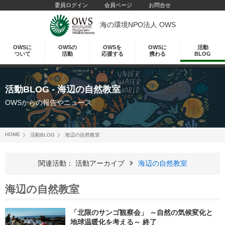
委員ログイン
会員ページ
お問合せ
海の環境NPO法人 OWS
OWSに
OWSの
OWSを
OWSに
活動
ついて
活動
応援する
携わる
BLOG
活動BLOG - 海辺の自然教室
OWSからの報告やニュース
HOME
活動BLOG
海辺の自然教室
関連活動： 活動アーカイブ
海辺の自然教室
海辺の自然教室
「北限のサンゴ観察会」 ～自然の気候変化と
地球温暖化を考える～ 終了