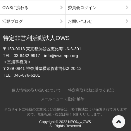
OWSに携わる
委員会ログイン
活動ブログ
お問い合わせ
特定非営利活動法人OWS
〒150-0013
東京都渋谷区恵比寿1-6-6-301
TEL :
03-6432-9917
info@ows-npo.org
＜三浦事務所＞
〒239-0841
神奈川県横須賀市野比2-20-13
TEL :
046-876-6101
個人情報の取り扱いについて
特定商取引法に基づく表記
メールニュース登録･解除
※当サイトに掲載の文章および画像等は、著作権法により保護されております
ので、無断転載・複製は堅くお断りいたします。
ペ
Copyright © 2022
NPO法人OWS.
All Rights Reserved.