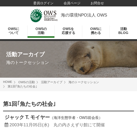
委員ログイン
会員ページ
お問合せ
海の環境NPO法人 OWS
OWSに
OWSの
OWSを
OWSに
活動
ついて
活動
応援する
携わる
BLOG
活動アーカイブ
海のトークセッション
HOME
OWSの活動
活動アーカイブ
海のトークセッション
第1回｢魚たちの社会｣
第1回｢魚たちの社会｣
ジャック T. モイヤー
（海洋生態学者・OWS前会長）
2003年11月05日(水)
丸の内さえずり館にて開催