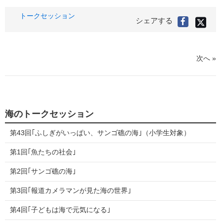
タ
トークセッション
X(旧
シェアする
Faceboo
Twitter
グ
で
で
シ
シ
ェ
ア
ェ
す
る
ア
次へ »
す
る
海のトークセッション
第43回｢ふしぎがいっぱい、サンゴ礁の海｣（小学生対象）
第1回｢魚たちの社会｣
第2回｢サンゴ礁の海｣
第3回｢報道カメラマンが見た海の世界｣
第4回｢子どもは海で元気になる｣