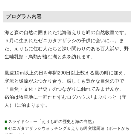
プログラム内容
海と森の自然に囲まれた北海道えりも岬の自然教室です。
５月に生まれたゼニガタアザラシの子供に会いに…。ま
た、えりもに住む人たちと深い関わりのある百人浜や、野
生哺乳類・鳥類が棲む湖と森を訪れます。
風速10ｍ以上の日を年間290日以上数える風の町に加え、
寒流と暖流がぶつかり合う、厳しくも豊かな自然の中で
「自然・文化・歴史」のつながりに触れてみませんか。
宿泊は牧草地に一軒たたずむログハウス｢まぶりっと（守
人）｣に泊まります。
■
スライドショー「えりも岬の歴史と海の自然」
■
ゼニガタアザラシウォッチング＆えりも岬突端周遊（ボートから