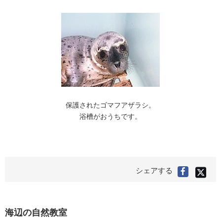
保護されたゴマフアザラシ。
浴槽がおうちです。
X(旧
シェアする
Faceboo
Twitter
で
で
シ
シ
ェ
ア
ェ
す
る
ア
海辺の自然教室
す