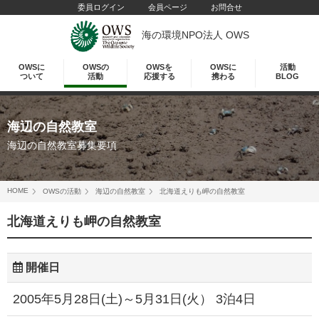
委員ログイン
会員ページ
お問合せ
海の環境NPO法人 OWS
OWSに
OWSの
OWSを
OWSに
活動
ついて
活動
応援する
携わる
BLOG
海辺の自然教室
海辺の自然教室募集要項
HOME
OWSの活動
海辺の自然教室
北海道えりも岬の自然教室
北海道えりも岬の自然教室
開催日
2005年5月28日(土)～5月31日(火） 3泊4日