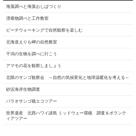
る
海藻調べと海藻おしばづくり
漂着物調べと工作教室
ビーチウォーキングで自然観察を楽しむ
北海道えりも岬の自然教室
干潟の生物を調べに行こう
アマモの花を観察しましょう
北限のサンゴ観察会 ～自然の気候変化と地球温暖化を考える～
砂浜海岸生物調査
パラオサンゴ礁エコツアー
世界遺産 北西ハワイ諸島 ミッドウェー環礁 調査＆ボランテ
ィアツアー