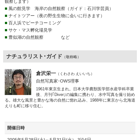
観察します）
■
風の館見学 海岸の自然観察（ガイド：石川学芸員）
■
ナイトツアー（夜の野生生物に会いに行きます）
■
百人浜でビーチコーミング
■
サケ・マス孵化場見学
■
豊似湖の自然観察 など
ナチュラリスト･ガイド
（敬称略）
倉沢栄一
（くわさわ えいいち）
自然写真家･OWS理事
1961年東京生まれ。日本大学農獣医学部水産学科卒業
後、月刊｢Diver｣の編集に携わり、水中写真を撮り始め
る。雄大な風景と豊かな海の自然に惚れ込み、1988年に東京から北海道
えりも町に移り住む。
開催日時
2005年5月28日(土)～5月31日(火） 3泊4日