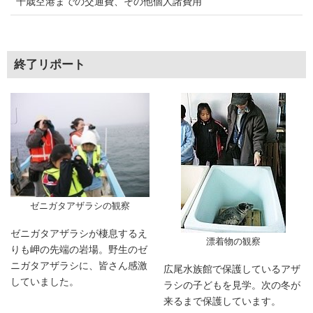
千歳空港までの交通費、その他個人諸費用
終了リポート
ゼニガタアザラシの観察
ゼニガタアザラシが棲息するえ
漂着物の観察
りも岬の先端の岩場。野生のゼ
ニガタアザラシに、皆さん感激
広尾水族館で保護しているアザ
していました。
ラシの子どもを見学。次の冬が
来るまで保護しています。