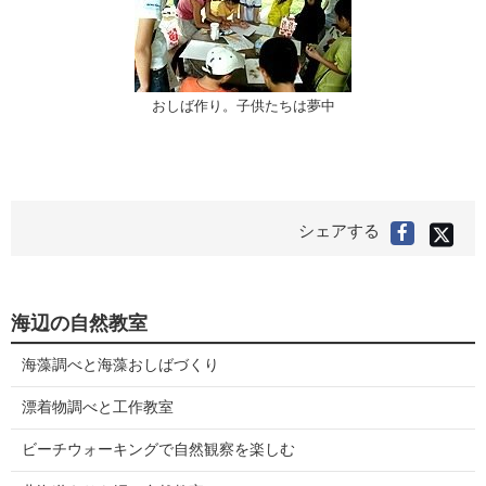
おしば作り。子供たちは夢中
X(旧
シェアする
Faceboo
Twitter
で
で
シ
シ
ェ
ア
ェ
す
る
ア
海辺の自然教室
す
る
海藻調べと海藻おしばづくり
漂着物調べと工作教室
ビーチウォーキングで自然観察を楽しむ