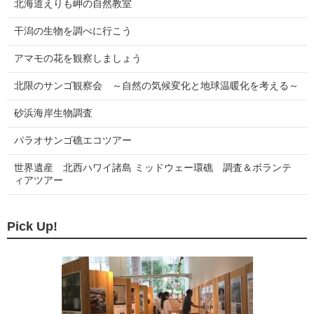
北海道えりも岬の自然教室
干潟の生物を調べに行こう
アマモの花を観察しましょう
北限のサンゴ観察会 ～自然の気候変化と地球温暖化を考える～
砂浜海岸生物調査
パラオサンゴ礁エコツアー
世界遺産 北西ハワイ諸島 ミッドウェー環礁 調査＆ボランテ
ィアツアー
Pick Up!