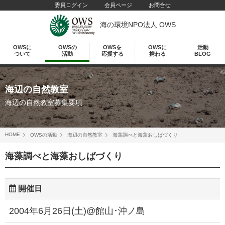
委員ログイン
会員ページ
お問合せ
海の環境NPO法人 OWS
OWSに
OWSの
OWSを
OWSに
活動
ついて
活動
応援する
携わる
BLOG
海辺の自然教室
海辺の自然教室募集要項
HOME
OWSの活動
海辺の自然教室
海藻調べと海藻おしばづくり
海藻調べと海藻おしばづくり
開催日
2004年6月26日(土)@館山･沖ノ島