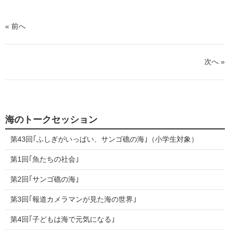
シ
ェ
ア
ェ
す
る
ア
« 前へ
す
る
次へ »
海のトークセッション
第43回｢ふしぎがいっぱい、サンゴ礁の海｣（小学生対象）
第1回｢魚たちの社会｣
第2回｢サンゴ礁の海｣
第3回｢報道カメラマンが見た海の世界｣
第4回｢子どもは海で元気になる｣