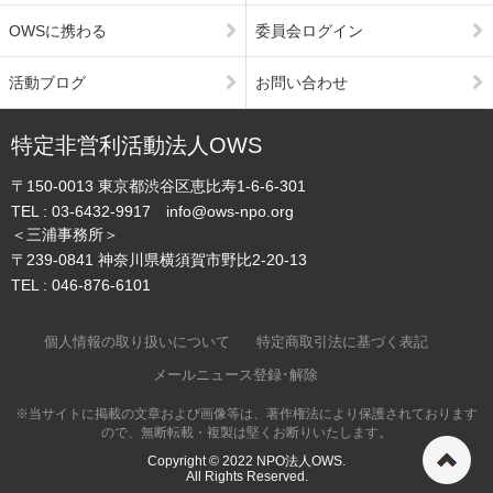
OWSに携わる
委員会ログイン
活動ブログ
お問い合わせ
特定非営利活動法人OWS
〒150-0013
東京都渋谷区恵比寿1-6-6-301
TEL :
03-6432-9917
info@ows-npo.org
＜三浦事務所＞
〒239-0841
神奈川県横須賀市野比2-20-13
TEL :
046-876-6101
個人情報の取り扱いについて
特定商取引法に基づく表記
メールニュース登録･解除
※当サイトに掲載の文章および画像等は、著作権法により保護されております
ので、無断転載・複製は堅くお断りいたします。
ペ
Copyright © 2022
NPO法人OWS.
All Rights Reserved.