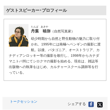
ゲストスピーカー･プロフィール
たんば あきや
丹葉 暁弥
（自然写真家）
幼少時期から自然と野生動物の魅力に取り付
かれ、1995年には南極へペンギンの撮影に渡
航。以後、パタゴニア、オーストラリア、カ
ナディアンロッキー等の撮影を敢行し、1998年からカナダ
マニトバ州にてシロクマの撮影を始める。現在は、雑誌等
出版物への執筆をはじめ、カルチャースクール講師等を行
っている。
タ
トークセッション
X(旧
シェアする
Faceboo
Twitter
グ
で
で
シ