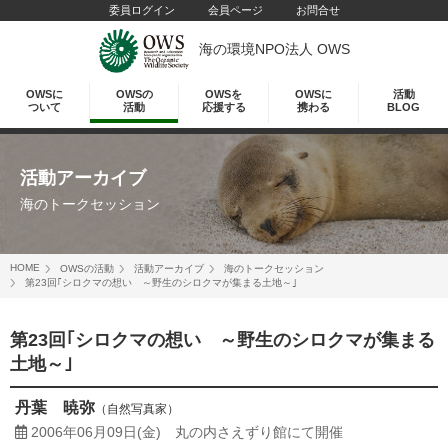
委員ログイン
会員ページ
お問合せ
海の環境NPO法人 OWS
OWSに
OWSの
OWSを
OWSに
活動
ついて
活動
応援する
携わる
BLOG
活動アーカイブ
海のトークセッション
HOME
OWSの活動
活動アーカイブ
海のトークセッション
第23回｢シロクマの想い ～野生のシロクマが集まる土地～｣
第23回｢シロクマの想い ～野生のシロクマが集まる
土地～｣
丹葉 暁弥
（自然写真家）
2006年06月09日(金)
丸の内さえずり館にて開催