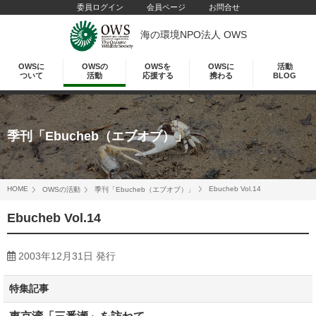
委員ログイン
会員ページ
お問合せ
海の環境NPO法人 OWS
OWSに
OWSの
OWSを
OWSに
活動
ついて
活動
応援する
携わる
BLOG
季刊「Ebucheb（エブオブ）」
HOME
Ebucheb Vol.14
OWSの活動
季刊「Ebucheb（エブオブ）」
Ebucheb Vol.14
2003年12月31日 発行
特集記事