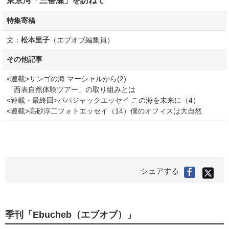
東京湾「三番瀬」を訪ねて
特集寄稿
文：
松本里子
（エブオブ編集員）
その他記事
<連載>サンゴの海 マーシャルから(2)
「西表自然体験ツアー」の取り組みとは
<連載・最終回>パパジャックエッセイ この海を未来に（4）
<連載>高砂淳二フォトエッセイ（14）僕のオフィスは大自然
X(旧
シェアする
Faceboo
Twitter
で
で
シ
シ
ェ
ア
ェ
す
る
ア
季刊「Ebucheb（エブオブ）」
す