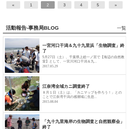
«
1
2
3
4
5
»
活動報告-事務局BLOG
海
一覧
辺
の
一宮河口干潟＆九十九里浜「生物調査」終
自
了
然
5月27日（土）、千葉県上総一ノ宮で【海辺の自然教
教
室】として、一宮川河口干潟＆九...
室
2017.05.29
の
江奈湾全域カニ調査終了
８月１日（土）は、「カニマップを作ろう！」との
ことで江奈湾干潟の感潮域に生息...
2015.08.04
「九十九里海岸の生物調査と自然観察会」
終了