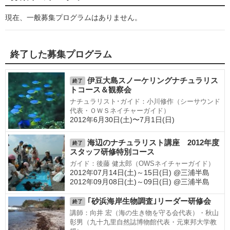
現在、一般募集プログラムはありません。
終了した募集プログラム
伊豆大島スノーケリングナチュラリス
終了
トコース＆観察会
ナチュラリスト･ガイド：小川修作（シーサウンド
代表・ＯＷＳネイチャーガイド）
2012年6月30日(土)〜7月1日(日)
海辺のナチュラリスト講座 2012年度
終了
スタッフ研修特別コース
ガイド：後藤 健太郎（OWSネイチャーガイド）
2012年07月14日(土)～15日(日) @三浦半島
2012年09月08日(土)～09日(日) @三浦半島
｢砂浜海岸生物調査｣リーダー研修会
終了
講師：向井 宏（海の生き物を守る会代表）・秋山
彰男（九十九里自然誌博物館代表・元東邦大学教