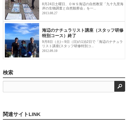
8月24日土曜日、ＯＷＳ海辺の自然教室「九十九里海
岸の生物調査と自然観察会」を一...
2013.08.27
海辺のナチュラリスト講座（スタッフ研修
特別コース）終了
9月8日（土)～9日（日)の1泊2日で「海辺のナチュラ
リスト講座(スタッフ研修特別コ...
2012.09.10
検索
検
関連サイトLINK