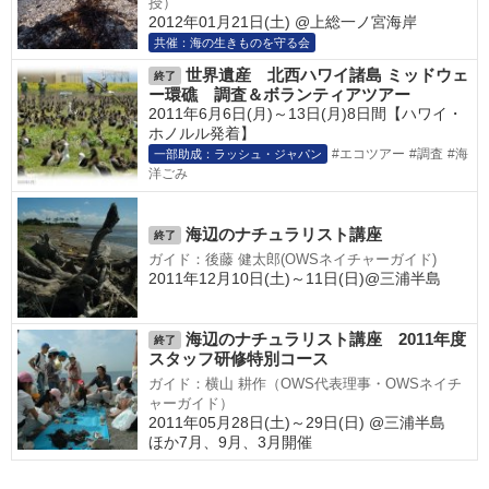
授）
2012年01月21日(土) @上総一ノ宮海岸
共催：海の生きものを守る会
世界遺産 北西ハワイ諸島 ミッドウェ
終了
ー環礁 調査＆ボランティアツアー
2011年6月6日(月)～13日(月)8日間【ハワイ・
ホノルル発着】
#エコツアー
#調査
#海
一部助成：ラッシュ・ジャパン
洋ごみ
海辺のナチュラリスト講座
終了
ガイド：後藤 健太郎(OWSネイチャーガイド)
2011年12月10日(土)～11日(日)@三浦半島
海辺のナチュラリスト講座 2011年度
終了
スタッフ研修特別コース
ガイド：横山 耕作（OWS代表理事・OWSネイチ
ャーガイド）
2011年05月28日(土)～29日(日) @三浦半島
ほか7月、9月、3月開催