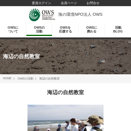
委員ログイン
会員ページ
お問合せ
海の環境NPO法人 OWS
OWSに
OWSの
OWSを
OWSに
活動
ついて
活動
応援する
携わる
BLOG
海辺の自然教室
HOME
OWSの活動
海辺の自然教室
海辺の自然教室