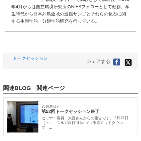
年4月からは国立環境研究所のNIESフェローとして勤務。学
生時代から日本列島全域の造礁サンゴとそれらの化石に関
する生態学的・分類学的研究を行っている。
タ
トークセッション
X(旧
シェアする
Faceboo
Twitter
グ
で
で
シ
シ
ェ
ア
ェ
す
る
ア
関連BLOG 関連ページ
す
る
2010.04.19
第52回トークセッション終了
セミナー委員、大庭さんからの報告です。 3月17日
（土）、スルガ銀行“d-labo”（東京ミッドタウン）
で、...