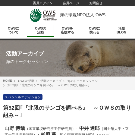
委員ログイン
会員ページ
お問合せ
海の環境NPO法人 OWS
OWSに
OWSの
OWSを
OWSに
活動
ついて
活動
応援する
携わる
BLOG
活動アーカイブ
海のトークセッション
HOME
OWSの活動
活動アーカイブ
海のトークセッション
第52回｢『北限のサンゴを調べる』 ～ＯＷＳの取り組み～｣
スペシャルエディション
第52回｢『北限のサンゴを調べる』 ～ＯＷＳの取り
組み～｣
山野 博哉
･
中井 達郎
（国立環境研究所主任研究員）
（国士舘大学・立
･
杉原 薫
正大学非常勤講師）
（国立環境研究所 NIESフェロー）