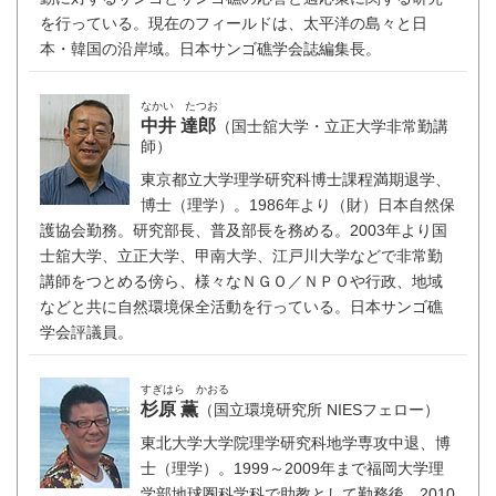
を行っている。現在のフィールドは、太平洋の島々と日
本・韓国の沿岸域。日本サンゴ礁学会誌編集長。
なかい たつお
中井 達郎
（国士舘大学・立正大学非常勤講
師）
東京都立大学理学研究科博士課程満期退学、
博士（理学）。1986年より（財）日本自然保
護協会勤務。研究部長、普及部長を務める。2003年より国
士舘大学、立正大学、甲南大学、江戸川大学などで非常勤
講師をつとめる傍ら、様々なＮＧＯ／ＮＰＯや行政、地域
などと共に自然環境保全活動を行っている。日本サンゴ礁
学会評議員。
すぎはら かおる
杉原 薫
（国立環境研究所 NIESフェロー）
東北大学大学院理学研究科地学専攻中退、博
士（理学）。1999～2009年まで福岡大学理
学部地球圏科学科で助教として勤務後、2010