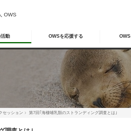
 OWS
の
活動
OWSを
応援する
OWS
クセッション
第7回｢海棲哺乳類のストランディング調査とは｣
グ調査とは｣