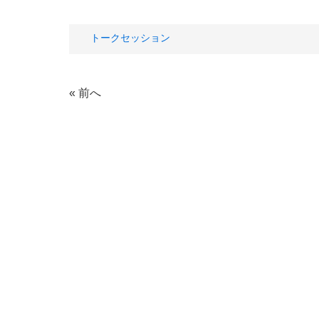
タ
トークセッション
グ
« 前へ