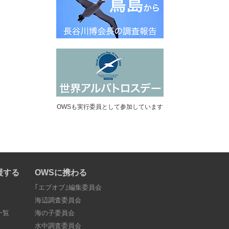
OWSも実行委員として参加しています
援する
OWSに携わる
｢エブオブ｣編集委員会
海辺調査委員会
一覧
海の子委員会
水中調査委員会