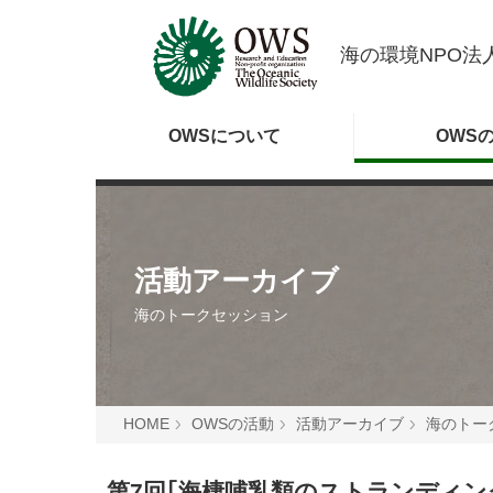
海の環境NPO法人
OWSに
ついて
OWS
活動アーカイブ
海のトークセッション
HOME
OWSの活動
活動アーカイブ
海のトー
第7回｢海棲哺乳類のストランディン