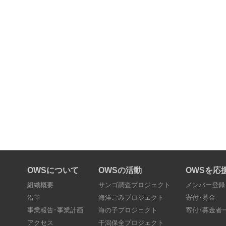
OWSについて
OWSの活動
OWSを応
組織概要
サンゴ調査プロジェクト
メンバー登録
沿革
海洋ごみプロジェクト
寄付･募金
事業報告･事業計画
海の子プロジェクト
寄付･募金者
アクセス
干潟保全プロジェクト