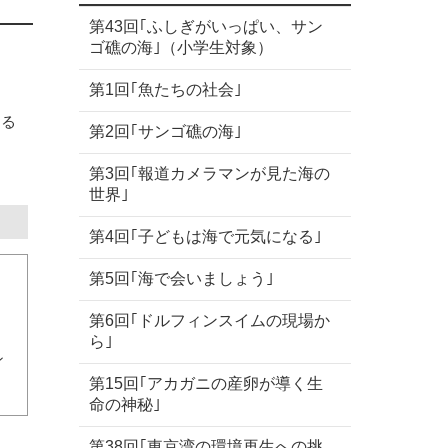
第43回｢ふしぎがいっぱい、サン
ゴ礁の海｣（小学生対象）
第1回｢魚たちの社会｣
ある
第2回｢サンゴ礁の海｣
第3回｢報道カメラマンが見た海の
世界｣
第4回｢子どもは海で元気になる｣
第5回｢海で会いましょう｣
第6回｢ドルフィンスイムの現場か
、
ら｣
ン
第15回｢アカガニの産卵が導く生
命の神秘｣
第38回｢東京湾の環境再生への挑