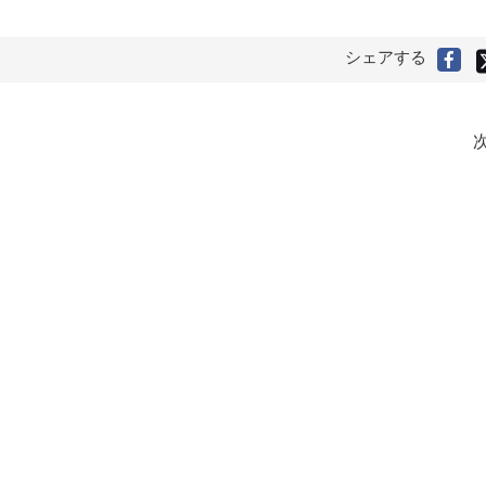
シェアする
Fa
で
シ
ェ
ア
次
す
る