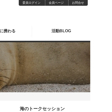
委員ログイン
会員ページ
お問合せ
に
携わる
活動
BLOG
海のトークセッション