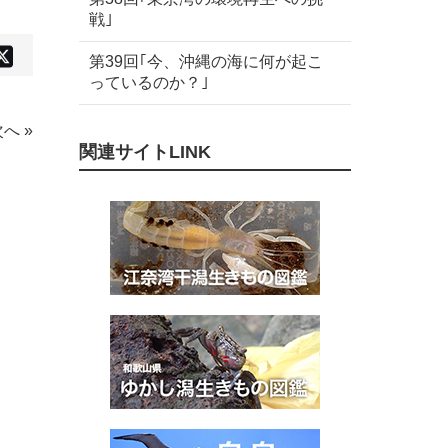
戦｣
X(旧
cebook
Twitter)
第39回｢今、沖縄の海に何が起こ
で
シ
っているのか？｣
ェ
ア
す
る
へ »
関連サイトLINK