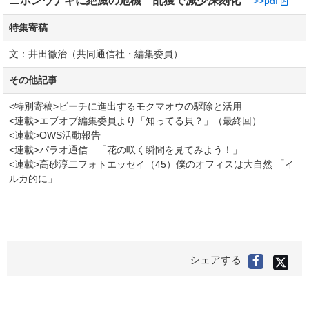
ニホンウナギに絶滅の危機 乱獲で減少深刻化
>>pdf
特集寄稿
文：井田徹治（共同通信社・編集委員）
その他記事
<特別寄稿>ビーチに進出するモクマオウの駆除と活用
<連載>エブオブ編集委員より「知ってる貝？」（最終回）
<連載>OWS活動報告
<連載>パラオ通信 「花の咲く瞬間を見てみよう！」
<連載>高砂淳二フォトエッセイ（45）僕のオフィスは大自然 「イ
ルカ的に」
X(旧
シェアする
Faceboo
Twitter
で
で
シ
シ
ェ
ア
ェ
す
る