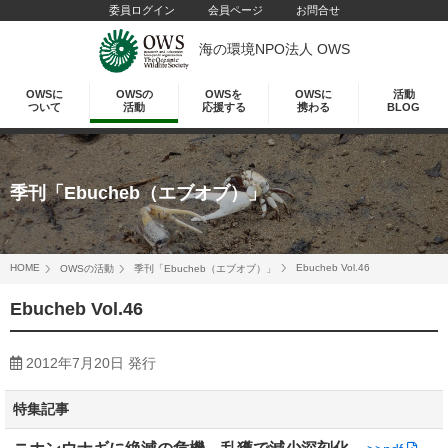
委員ログイン
会員ページ
お問合せ
海の環境NPO法人 OWS
OWSに
OWSの
OWSを
OWSに
活動
ついて
活動
応援する
携わる
BLOG
季刊「Ebucheb（エブオブ）」
HOME
Ebucheb Vol.46
OWSの活動
季刊「Ebucheb（エブオブ）」
Ebucheb Vol.46
2012年7月20日 発行
特集記事