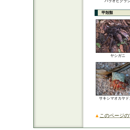
パラオヒグラ
甲殻類
ヤシガニ
サキシマオカヤド
▲
このページのT