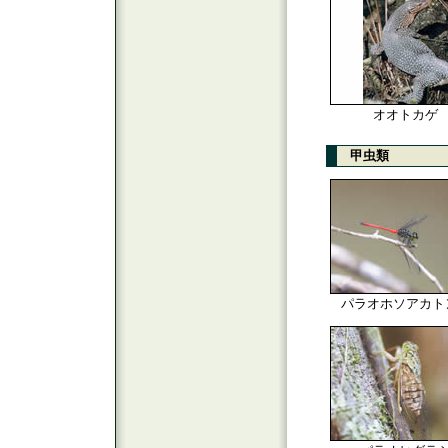
オオトカゲ
甲虫類
パラオホソアカト