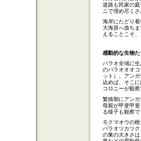
道路も民家の庭
ニで埋め尽くさ
海岸にたどり着
大海原へ放ちま
えることこそ、
感動的な生物た
パラオ全域に生
のパラオオオコ
ット）。アンガ
込めば、そこには
コロニーが観察
繁殖期にアンガ
母親が甲斐甲斐
る様子も観察で
モクマオウの根
パラオツカツク
の巣の大きさは