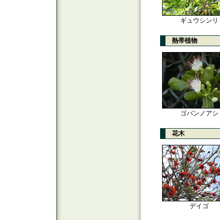
ギュウシンリ
熱帯植物
ゴバンノアシ
花木
デイゴ