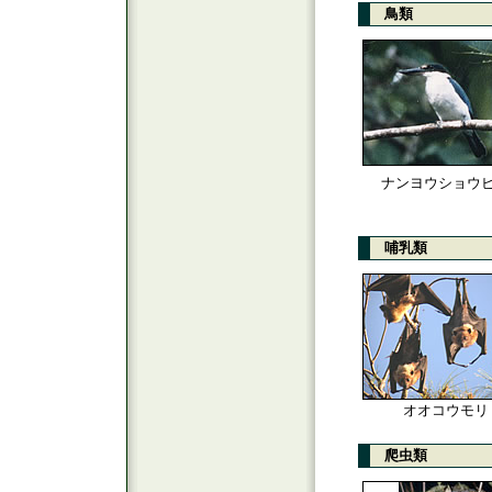
鳥類
ナンヨウショウ
哺乳類
オオコウモリ
爬虫類