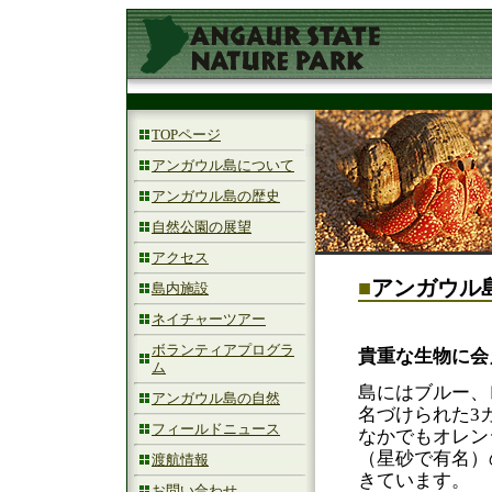
TOPページ
アンガウル島について
アンガウル島の歴史
自然公園の展望
アクセス
■
アンガウル
島内施設
ネイチャーツアー
ボランティアプログラ
貴重な生物に会
ム
島にはブルー、
アンガウル島の自然
名づけられた3
フィールドニュース
なかでもオレン
（星砂で有名）
渡航情報
きています。
お問い合わせ