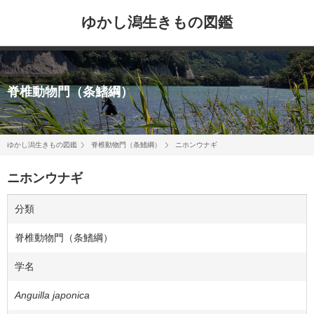
ゆかし潟生きもの図鑑
脊椎動物門（条鰭綱）
ゆかし潟生きもの図鑑
脊椎動物門（条鰭綱）
ニホンウナギ
ニホンウナギ
分類
脊椎動物門（条鰭綱）
学名
Anguilla japonica