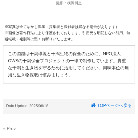
撮影：横岡博之
※写真は全てゆかし潟産（採集者と撮影者は異なる場合があります）
※画像は著作権法により保護されております。引用元を明記しない引用、無
断転載・複製等は堅くお断りいたします。
この図鑑は干潟環境と干潟生物の保全のために、NPO法人
OWSの干潟保全プロジェクトの一環で制作しています。貴重
な干潟と生き物を守るために活用してください。興味本位の無
用な生き物採取は慎みましょう。
TOPページへ戻る
Data Update: 2025/08/18
« Prev