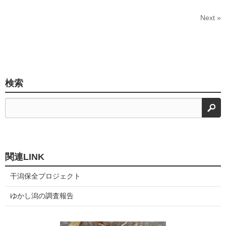
Next »
検索
検
関連LINK
干潟保全プロジェクト
ゆかし潟の調査報告