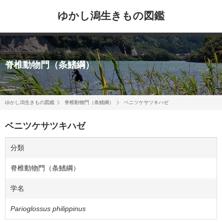
ゆかし潟生きもの図鑑
脊椎動物門（条鰭綱）
ゆかし潟生きもの図鑑
脊椎動物門（条鰭綱）
ベニツケサツキハゼ
ベニツケサツキハゼ
分類
脊椎動物門（条鰭綱）
学名
Parioglossus philippinus