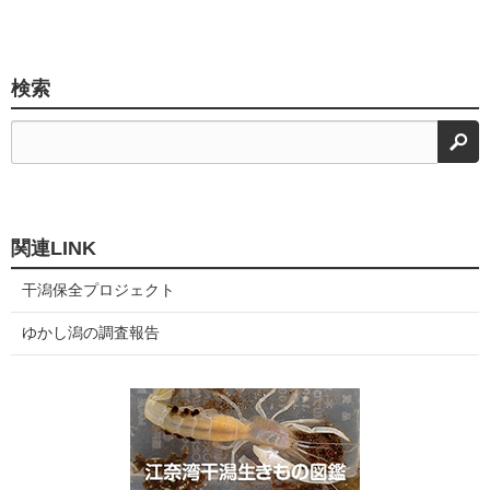
検索
検
関連LINK
干潟保全プロジェクト
ゆかし潟の調査報告