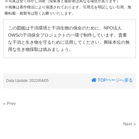
※写真は全てゆかし潟産（採集者と撮影者は異なる場合があります）
※画像は著作権法により保護されております。引用元を明記しない引用、無
断転載・複製等は堅くお断りいたします。
この図鑑は干潟環境と干潟生物の保全のために、NPO法人
OWSの干潟保全プロジェクトの一環で制作しています。貴重
な干潟と生き物を守るために活用してください。興味本位の無
用な生き物採取は慎みましょう。
TOPページへ戻る
Data Update: 2022/04/05
« Prev
Next »