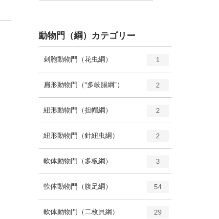
動物門（綱）カテゴリー
エ
種
刺胞動物門（花虫綱）
1
ン
ト
エ
種
扁形動物門（“多岐腸綱”）
2
リ
ン
ー
ト
エ
種
紐形動物門（担帽綱）
数
2
リ
ン
ー
ト
エ
種
紐形動物門（針紐虫綱）
数
2
リ
ン
ー
ト
エ
種
軟体動物門（多板綱）
数
3
リ
ン
ー
ト
エ
種
軟体動物門（腹足綱）
数
54
リ
ン
ー
ト
エ
種
軟体動物門（二枚貝綱）
数
29
リ