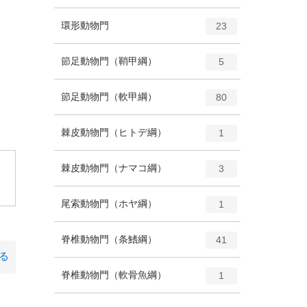
ン
ー
ト
エ
種
環形動物門
数
23
リ
ン
ー
ト
エ
種
節足動物門（鞘甲綱）
数
5
リ
ン
ー
ト
エ
種
節足動物門（軟甲綱）
数
80
リ
ン
ー
ト
エ
種
棘皮動物門（ヒトデ綱）
数
1
リ
ン
ー
ト
エ
種
棘皮動物門（ナマコ綱）
数
3
。
リ
ン
ー
ト
エ
種
尾索動物門（ホヤ綱）
数
1
リ
ン
ー
ト
エ
種
脊椎動物門（条鰭綱）
数
41
リ
ン
る
ー
ト
エ
種
脊椎動物門（軟骨魚綱）
数
1
リ
ン
ー
ト