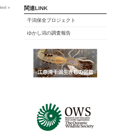
数
リ
ext »
関連LINK
ー
数
干潟保全プロジェクト
ゆかし潟の調査報告