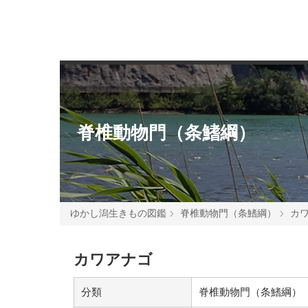
脊椎動物門（条鰭綱）
ゆかし潟生きもの図鑑
脊椎動物門（条鰭綱）
カ
カワアナゴ
分類
脊椎動物門（条鰭綱）