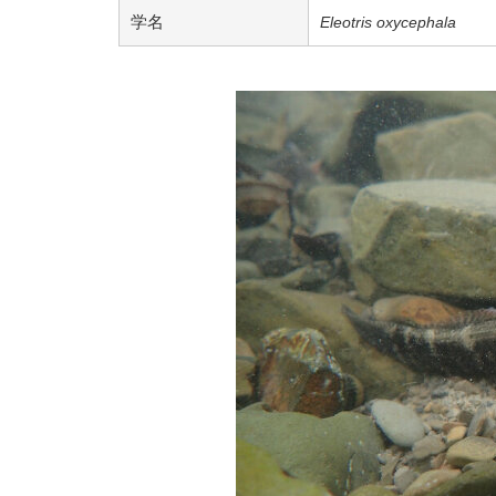
学名
Eleotris oxycephala