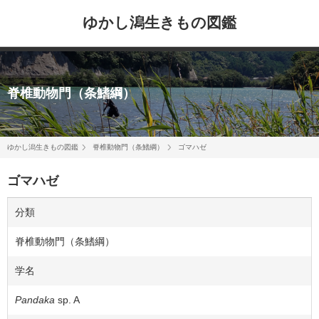
ゆかし潟生きもの図鑑
脊椎動物門（条鰭綱）
ゆかし潟生きもの図鑑
脊椎動物門（条鰭綱）
ゴマハゼ
ゴマハゼ
分類
脊椎動物門（条鰭綱）
学名
Pandaka
sp. A