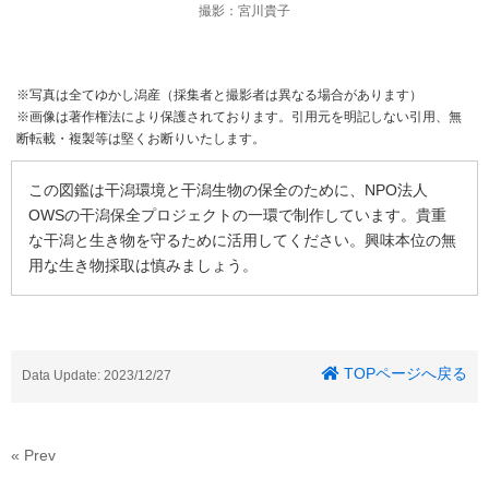
撮影：宮川貴子
※写真は全てゆかし潟産（採集者と撮影者は異なる場合があります）
※画像は著作権法により保護されております。引用元を明記しない引用、無
断転載・複製等は堅くお断りいたします。
この図鑑は干潟環境と干潟生物の保全のために、NPO法人
OWSの干潟保全プロジェクトの一環で制作しています。貴重
な干潟と生き物を守るために活用してください。興味本位の無
用な生き物採取は慎みましょう。
TOPページへ戻る
Data Update: 2023/12/27
« Prev