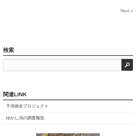
Next »
検索
検
関連LINK
干潟保全プロジェクト
ゆかし潟の調査報告