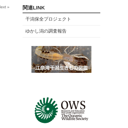
数
リ
ext »
関連LINK
ー
数
干潟保全プロジェクト
ゆかし潟の調査報告