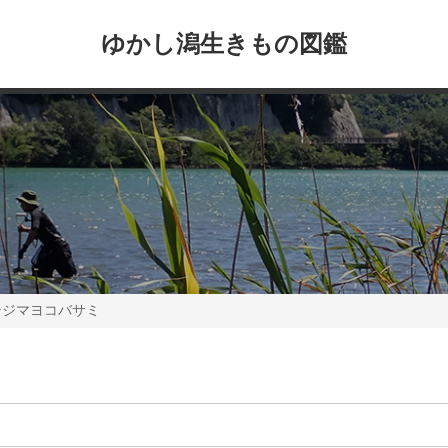
ゆかし潟生きもの図鑑
テジマヨコバサミ