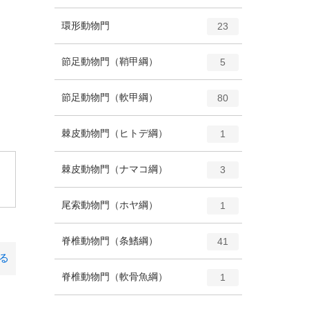
ン
ー
ト
エ
種
環形動物門
数
23
リ
ン
ー
ト
エ
種
節足動物門（鞘甲綱）
数
5
リ
ン
ー
ト
エ
種
節足動物門（軟甲綱）
数
80
リ
ン
ー
ト
エ
種
棘皮動物門（ヒトデ綱）
数
1
リ
ン
ー
ト
エ
種
棘皮動物門（ナマコ綱）
数
3
。
リ
ン
ー
ト
エ
種
尾索動物門（ホヤ綱）
数
1
リ
ン
ー
ト
エ
種
脊椎動物門（条鰭綱）
数
41
リ
ン
る
ー
ト
エ
種
脊椎動物門（軟骨魚綱）
数
1
リ
ン
ー
ト