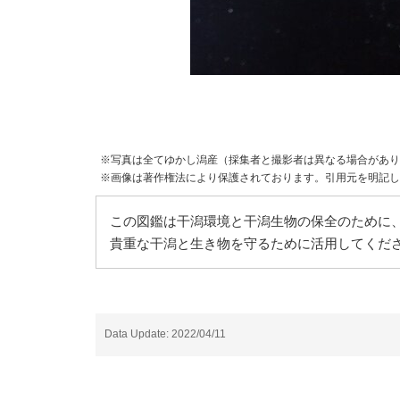
※写真は全てゆかし潟産（採集者と撮影者は異なる場合があり
※画像は著作権法により保護されております。引用元を明記し
この図鑑は干潟環境と干潟生物の保全のために、
貴重な干潟と生き物を守るために活用してくだ
Data Update: 2022/04/11