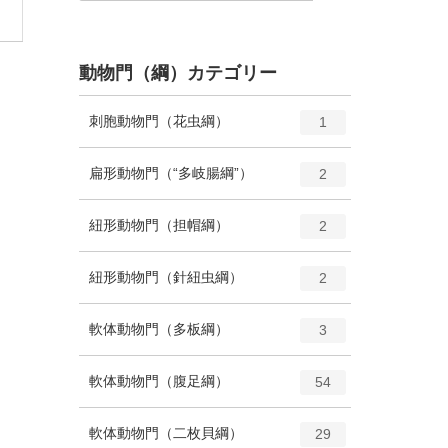
動物門（綱）カテゴリー
エ
種
刺胞動物門（花虫綱）
1
ン
ト
エ
種
扁形動物門（“多岐腸綱”）
2
リ
ン
ー
ト
エ
種
紐形動物門（担帽綱）
数
2
リ
ン
ー
ト
エ
種
紐形動物門（針紐虫綱）
数
2
リ
ン
ー
ト
エ
種
軟体動物門（多板綱）
数
3
リ
ン
ー
ト
エ
種
軟体動物門（腹足綱）
数
54
リ
ン
ー
ト
エ
種
軟体動物門（二枚貝綱）
数
29
リ