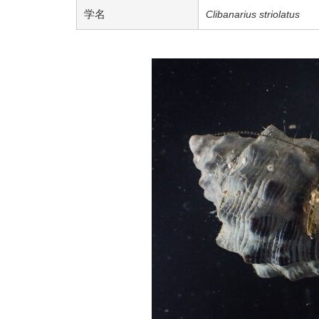
学名
Clibanarius striolatus