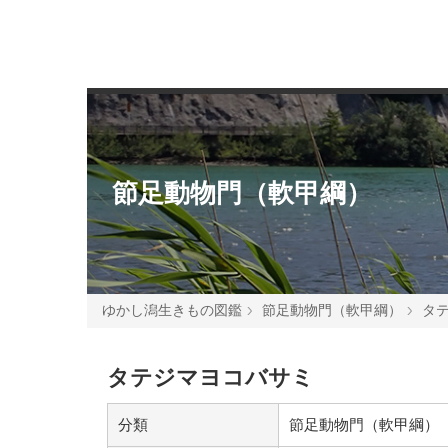
節足動物門（軟甲綱）
ゆかし潟生きもの図鑑
節足動物門（軟甲綱）
タ
タテジマヨコバサミ
分類
節足動物門（軟甲綱）