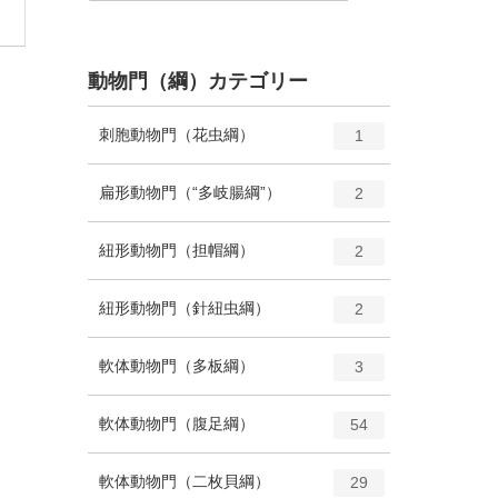
動物門（綱）カテゴリー
エ
種
刺胞動物門（花虫綱）
1
ン
ト
エ
種
扁形動物門（“多岐腸綱”）
2
リ
ン
ー
ト
エ
種
紐形動物門（担帽綱）
数
2
リ
ン
ー
ト
エ
種
紐形動物門（針紐虫綱）
数
2
リ
ン
ー
ト
エ
種
軟体動物門（多板綱）
数
3
リ
ン
ー
ト
エ
種
軟体動物門（腹足綱）
数
54
リ
ン
ー
ト
エ
種
軟体動物門（二枚貝綱）
数
29
リ