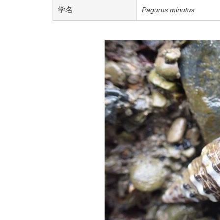
学名
Pagurus minutus