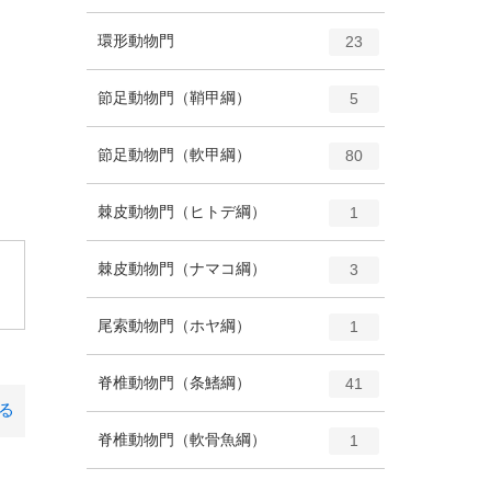
ン
ー
ト
エ
種
環形動物門
数
23
リ
ン
ー
ト
エ
種
節足動物門（鞘甲綱）
数
5
リ
ン
ー
ト
エ
種
節足動物門（軟甲綱）
数
80
リ
ン
ー
ト
エ
種
棘皮動物門（ヒトデ綱）
数
1
リ
ン
ー
ト
エ
種
棘皮動物門（ナマコ綱）
数
3
。
リ
ン
ー
ト
エ
種
尾索動物門（ホヤ綱）
数
1
リ
ン
ー
ト
エ
種
脊椎動物門（条鰭綱）
数
41
リ
ン
る
ー
ト
エ
種
脊椎動物門（軟骨魚綱）
数
1
リ
ン
ー
ト