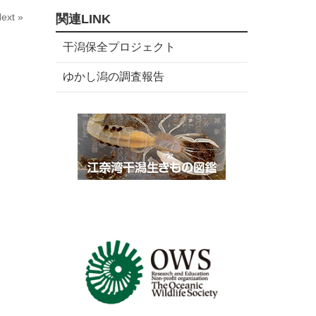
数
リ
ext »
関連LINK
ー
数
干潟保全プロジェクト
ゆかし潟の調査報告