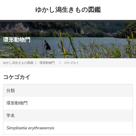
ゆかし潟生きもの図鑑
環形動物門
ゆかし潟生きもの図鑑
環形動物門
コケゴカイ
コケゴカイ
分類
環形動物門
学名
Simplisetia erythraeensis