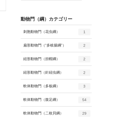
動物門（綱）カテゴリー
エ
種
刺胞動物門（花虫綱）
1
ン
ト
エ
種
扁形動物門（“多岐腸綱”）
2
リ
ン
ー
ト
エ
種
紐形動物門（担帽綱）
数
2
リ
ン
ー
ト
エ
種
紐形動物門（針紐虫綱）
数
2
リ
ン
ー
ト
エ
種
軟体動物門（多板綱）
数
3
リ
ン
ー
ト
エ
種
軟体動物門（腹足綱）
数
54
リ
ン
ー
ト
エ
種
軟体動物門（二枚貝綱）
数
29
リ