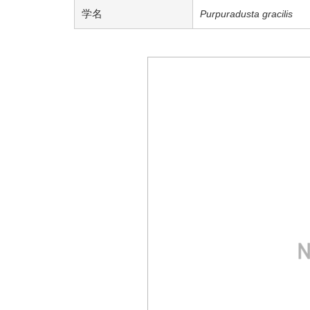
学名
Purpuradusta gracilis