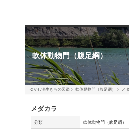
軟体動物門（腹足綱）
ゆかし潟生きもの図鑑
軟体動物門（腹足綱）
メ
メダカラ
分類
軟体動物門（腹足綱）