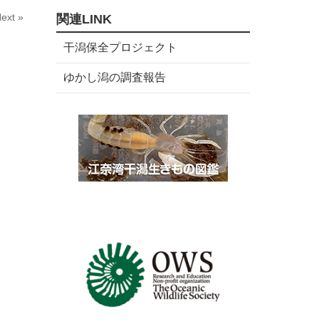
数
リ
ext »
関連LINK
ー
数
干潟保全プロジェクト
ゆかし潟の調査報告