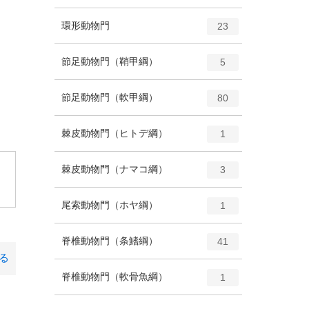
ン
ー
ト
エ
種
環形動物門
数
23
リ
ン
ー
ト
エ
種
節足動物門（鞘甲綱）
数
5
リ
ン
ー
ト
エ
種
節足動物門（軟甲綱）
数
80
リ
ン
ー
ト
エ
種
棘皮動物門（ヒトデ綱）
数
1
リ
ン
ー
ト
エ
種
棘皮動物門（ナマコ綱）
数
3
。
リ
ン
ー
ト
エ
種
尾索動物門（ホヤ綱）
数
1
リ
ン
ー
ト
エ
種
脊椎動物門（条鰭綱）
数
41
リ
ン
る
ー
ト
エ
種
脊椎動物門（軟骨魚綱）
数
1
リ
ン
ー
ト