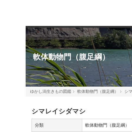
軟体動物門（腹足綱）
ゆかし潟生きもの図鑑
軟体動物門（腹足綱）
シ
シマレイシダマシ
分類
軟体動物門（腹足綱）