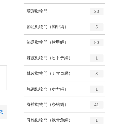
ン
ー
ト
エ
種
環形動物門
数
23
リ
ン
ー
ト
エ
種
節足動物門（鞘甲綱）
数
5
リ
ン
ー
ト
エ
種
節足動物門（軟甲綱）
数
80
リ
ン
ー
ト
エ
種
棘皮動物門（ヒトデ綱）
数
1
リ
ン
ー
ト
エ
種
棘皮動物門（ナマコ綱）
数
3
。
リ
ン
ー
ト
エ
種
尾索動物門（ホヤ綱）
数
1
リ
ン
ー
ト
エ
種
脊椎動物門（条鰭綱）
数
41
リ
ン
る
ー
ト
エ
種
脊椎動物門（軟骨魚綱）
数
1
リ
ン
ー
ト