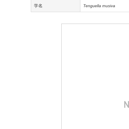
学名
Tenguella musiva