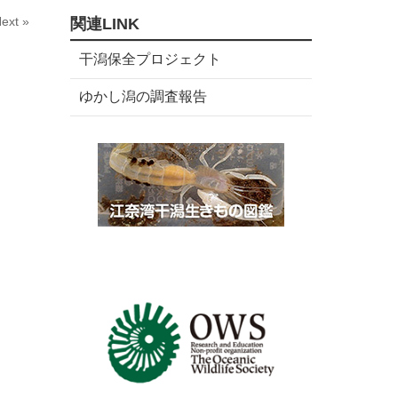
数
リ
ext »
関連LINK
ー
数
干潟保全プロジェクト
ゆかし潟の調査報告