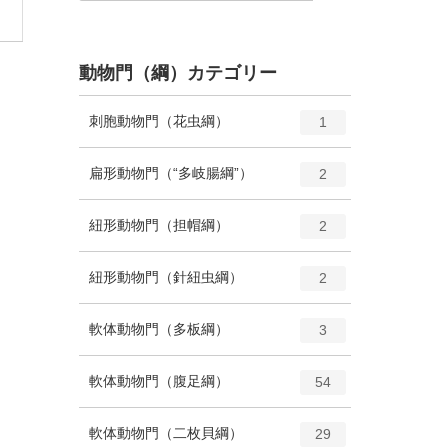
動物門（綱）カテゴリー
エ
種
刺胞動物門（花虫綱）
1
ン
ト
エ
種
扁形動物門（“多岐腸綱”）
2
リ
ン
ー
ト
エ
種
紐形動物門（担帽綱）
数
2
リ
ン
ー
ト
エ
種
紐形動物門（針紐虫綱）
数
2
リ
ン
ー
ト
エ
種
軟体動物門（多板綱）
数
3
リ
ン
ー
ト
エ
種
軟体動物門（腹足綱）
数
54
リ
ン
ー
ト
エ
種
軟体動物門（二枚貝綱）
数
29
リ