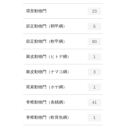
ン
ー
ト
エ
種
環形動物門
数
23
リ
ン
ー
ト
エ
種
節足動物門（鞘甲綱）
数
5
リ
ン
ー
ト
エ
種
節足動物門（軟甲綱）
数
80
リ
ン
ー
ト
エ
種
棘皮動物門（ヒトデ綱）
数
1
リ
ン
ー
ト
エ
種
棘皮動物門（ナマコ綱）
数
3
リ
ン
ー
ト
エ
種
尾索動物門（ホヤ綱）
数
1
リ
ン
ー
ト
エ
種
脊椎動物門（条鰭綱）
数
41
リ
ン
ー
ト
エ
種
脊椎動物門（軟骨魚綱）
数
1
リ
ン
ー
ト