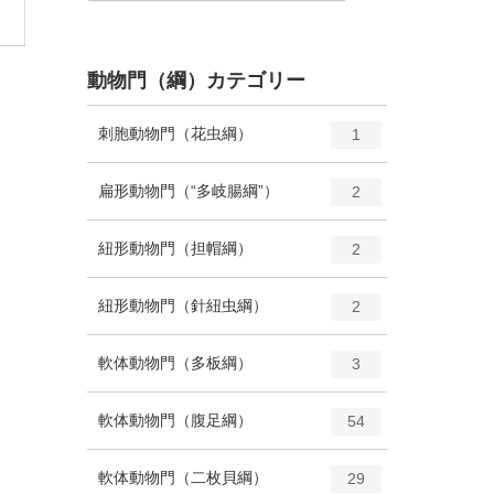
動物門（綱）カテゴリー
エ
種
刺胞動物門（花虫綱）
1
ン
ト
エ
種
扁形動物門（“多岐腸綱”）
2
リ
ン
ー
ト
エ
種
紐形動物門（担帽綱）
数
2
リ
ン
ー
ト
エ
種
紐形動物門（針紐虫綱）
数
2
リ
ン
ー
ト
エ
種
軟体動物門（多板綱）
数
3
リ
ン
ー
ト
エ
種
軟体動物門（腹足綱）
数
54
リ
ン
ー
ト
エ
種
軟体動物門（二枚貝綱）
数
29
リ