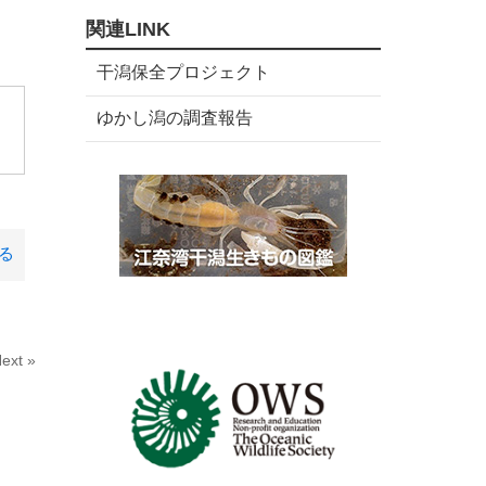
数
リ
関連LINK
ー
数
干潟保全プロジェクト
。
ゆかし潟の調査報告
る
ext »