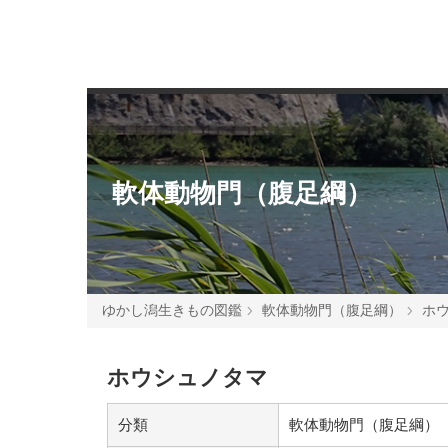
軟体動物門（腹足綱）
ゆかし潟生きもの図鑑
軟体動物門（腹足綱）
ホ
ホウシュノタマ
分類
軟体動物門（腹足綱）