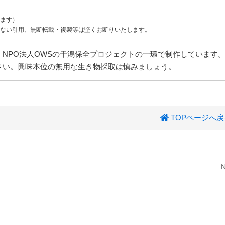
ます）
ない引用、無断転載・複製等は堅くお断りいたします。
NPO法人OWSの干潟保全プロジェクトの一環で制作しています
さい。興味本位の無用な生き物採取は慎みましょう。
TOPページへ戻
N