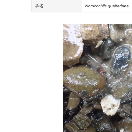
学名
Notocochlis gualteriana