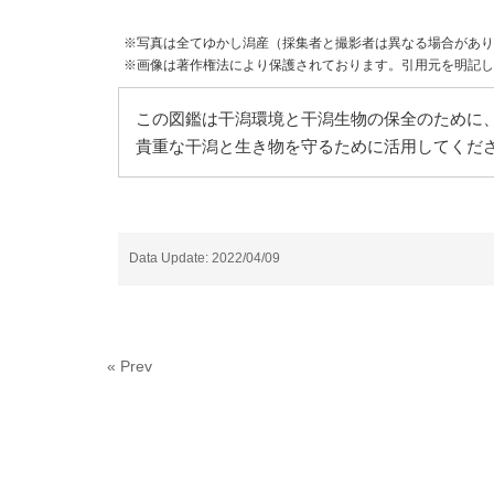
※写真は全てゆかし潟産（採集者と撮影者は異なる場合があり
※画像は著作権法により保護されております。引用元を明記し
この図鑑は干潟環境と干潟生物の保全のために、
貴重な干潟と生き物を守るために活用してくだ
Data Update: 2022/04/09
« Prev