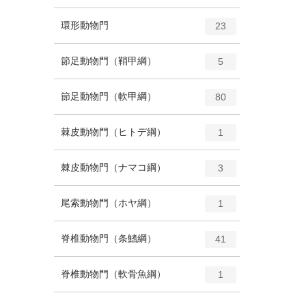
ン
ー
ト
エ
種
環形動物門
数
23
リ
ン
ー
ト
エ
種
節足動物門（鞘甲綱）
数
5
リ
ン
ー
ト
エ
種
節足動物門（軟甲綱）
数
80
リ
ン
ー
ト
エ
種
棘皮動物門（ヒトデ綱）
数
1
リ
ン
ー
ト
エ
種
棘皮動物門（ナマコ綱）
数
3
リ
ン
ー
ト
エ
種
尾索動物門（ホヤ綱）
数
1
リ
ン
ー
ト
エ
種
脊椎動物門（条鰭綱）
数
41
リ
ン
ー
ト
エ
種
脊椎動物門（軟骨魚綱）
数
1
リ
ン
ー
ト