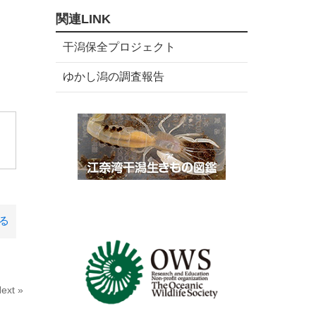
数
リ
関連LINK
ー
数
干潟保全プロジェクト
ゆかし潟の調査報告
。
る
ext »