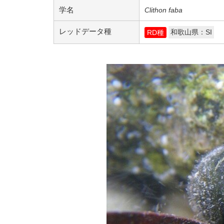
学名
Clithon faba
レッドデータ種
和歌山県：SI
RD種