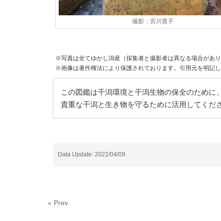
撮影：宮川貴子
※写真は全てゆかし潟産（採集者と撮影者は異なる場合があり
※画像は著作権法により保護されております。引用元を明記し
この図鑑は干潟環境と干潟生物の保全のために、
貴重な干潟と生き物を守るために活用してくだ
Data Update: 2022/04/09
« Prev