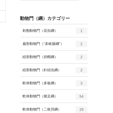
動物門（綱）カテゴリー
エ
種
刺胞動物門（花虫綱）
1
ン
ト
エ
種
扁形動物門（“多岐腸綱”）
2
リ
ン
ー
ト
エ
種
紐形動物門（担帽綱）
数
2
リ
ン
ー
ト
エ
種
紐形動物門（針紐虫綱）
数
2
リ
ン
ー
ト
エ
種
軟体動物門（多板綱）
数
3
リ
ン
ー
ト
エ
種
軟体動物門（腹足綱）
数
54
リ
ン
ー
ト
エ
種
軟体動物門（二枚貝綱）
数
29
リ