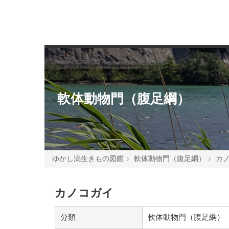
軟体動物門（腹足綱）
ゆかし潟生きもの図鑑
軟体動物門（腹足綱）
カ
カノコガイ
分類
軟体動物門（腹足綱）