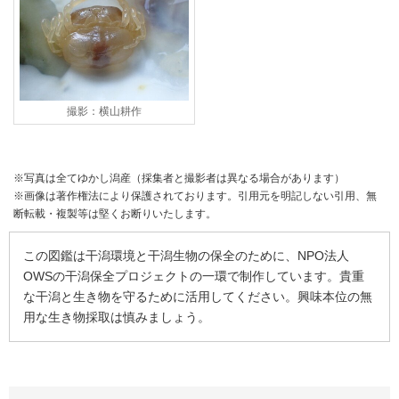
撮影：横山耕作
※写真は全てゆかし潟産（採集者と撮影者は異なる場合があります）
※画像は著作権法により保護されております。引用元を明記しない引用、無
断転載・複製等は堅くお断りいたします。
この図鑑は干潟環境と干潟生物の保全のために、NPO法人
OWSの干潟保全プロジェクトの一環で制作しています。貴重
な干潟と生き物を守るために活用してください。興味本位の無
用な生き物採取は慎みましょう。