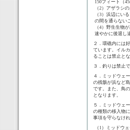
150フィート（
（2）アザラシ
（3）浜辺にい
の間を通らない
（4）野生生物
速やかに後退し
２．環礁内には好
ています。イル
ることは禁止と
３．釣りは禁止
４．ミッドウェ
の残骸が浜など
です。また、鳥の
となります。
５．ミッドウェ
の種類の移入物に
事項を守らなけ
（1）ミッドウ