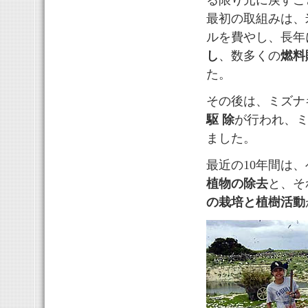
る限り元に戻すこ
最初の取組みは、
ルを費やし、長年
し
、数多くの
燃料
た。
その後は、ミズナ
駆 除
が行われ、
ました。
最近の10年間は
植物の除去
と、そ
の栽培と植樹活動