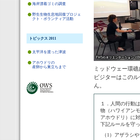
海岸漂着ゴミの調査
野生生物生息地回復プロジェ
クト・ボランティア活動
トピックス 2011
太平洋を渡った津波
アホウドリの
産卵から巣立ちまで
ミッドウェー環礁
ビジターはこのル
ん。
１．人間の行動
物（ハワイアン
アホウドリ）に
下記ルールを守
（1）アザラシ