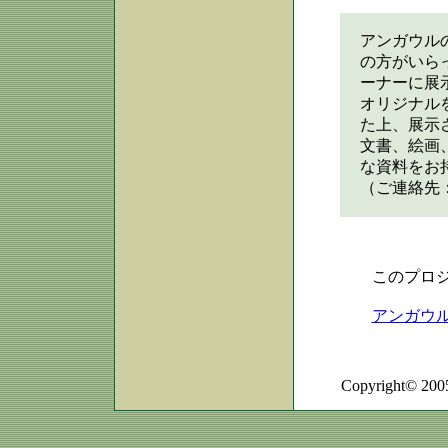
アンガウル
の方がいら
ーナーに展
オリジナル
た上、展示
文書、絵画
な資料をお
（ご連絡先：O
このプロジ
アンガウ
Copyright© 2005