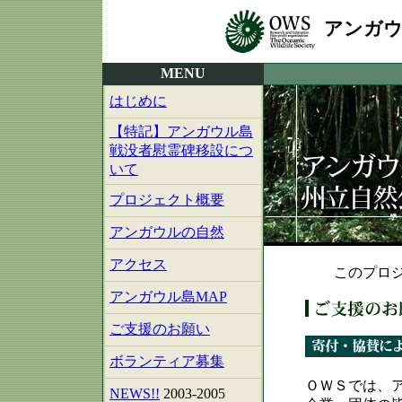
アンガウ
MENU
はじめに
【特記】アンガウル島
戦没者慰霊碑移設につ
いて
プロジェクト概要
アンガウルの自然
アクセス
このプロジ
アンガウル島MAP
ご支援のお願い
ボランティア募集
ＯＷＳでは、
NEWS!!
2003-2005