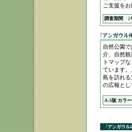
ご支援をお
調査期間
2
自然公園で
介、自然観
トマップな
ています。
島を訪れる
の広報とし
A-5版 カラ