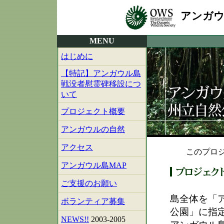
アンガウ
MENU
はじめに
【特記】アンガウル島
戦没者慰霊碑移設につ
いて
プロジェクト概要
アンガウルの自然
アクセス
このプロジ
アンガウル島MAP
ご支援のお願い
島全体を「
ボランティア募集
公園」に指
NEWS!!
2003-2005