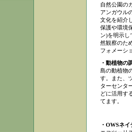
自然公園の
アンガウル
文化を紹介
保護や環境
ン)を明示
然観察のた
フォメーシ
・動植物の
島の動植物
す。また、
ターセンタ
どに活用す
てます。
・OWSネ