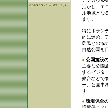
アンガウル
※このプロジェクトは終了しました
活かし、エ
ル地域とな
ます。
特にボラン
的に進め、
島民との協
自然公園を
●
公園施設
主要な公園
するビジタ
察台などで
ー、公園事
す。
●
環境保全
環境保全と